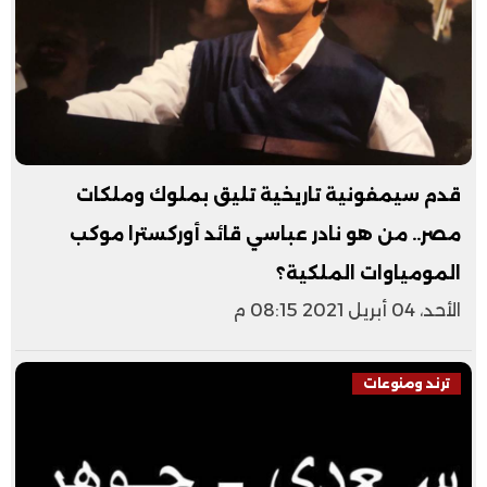
قدم سيمفونية تاريخية تليق بملوك وملكات
مصر.. من هو نادر عباسي قائد أوركسترا موكب
المومياوات الملكية؟
الأحد، 04 أبريل 2021 08:15 م
ترند ومنوعات