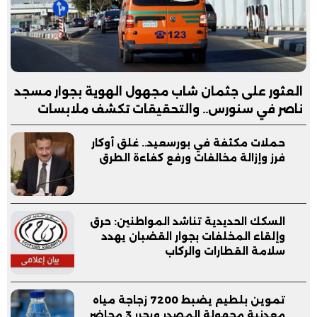
العثور على جثمان شاب مجهول الهوية بجوار مسجد
ناصر في سنورس.. والتحقيقات تكشف ملابسات
الواقعة
حملات مكثفة في بورسعيد.. غلق أوكار
فرز وإزالة مخالفات ورفع كفاءة الطرق
السكك الحديدية تناشد المواطنين: حرق
وإلقاء المخلفات بجوار القضبان يهدد
سلامة القطارات والركاب
تموين بلطيم يضبط 7200 زجاجة مياه
معدنية مجهولة المصدر ويحرر 3 محاضر