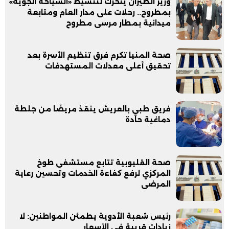
وزير الطيران يتحرك لتنشيط «السياحة الجوية»
بمطروح.. رحلات على مدار العام ومتابعة
ميدانية بمطار مرسى مطروح
صحة المنيا تكرم فرق تنظيم الأسرة بعد
تحقيق أعلى معدلات المستهدفات
فريق طبي بالعريش ينقذ مريضًا من جلطة
دماغية حادة
صحة القليوبية تتابع مستشفى طوخ
المركزي لرفع كفاءة الخدمات وتحسين رعاية
المرضى
رئيس شعبة الأدوية يطمئن المواطنين: لا
زيادات قريبة في الأسعار