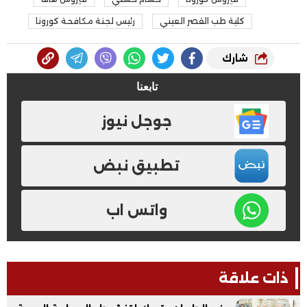
كلية طب القصر العيني
رئيس لجنة مكافحة كورونا
شارك
تابعنا
جوجل نيوز
تطبيق نبض
واتس اب
ذات علاقة