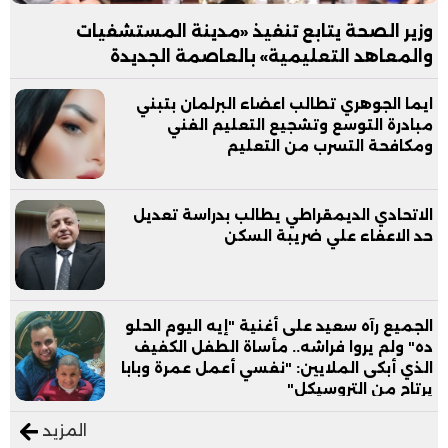
وزير الصحة يتابع تنفيذ «مدينة المستشفيات
والمعاهد التعليمية» بالعاصمة الجديدة
ايما الجوهري تطالب اعضاء البرلمان بتبني
مبادرة التوسع وتشجيع التعليم الفني
ومكافحة التسرب من التعليم
الاتحادي الديمقراطي يطالب بدراسة تعديل
حد الاعفاء علي ضريبة السكن
الجميع رآه سعيد على أغنية "إيه اليوم الحلو
ده" ولم يروا فراشه.. مأساة الطفل الكفيف
الذي أبكى الملايين: "نفسي أعمل عمرة وبابا
يرتاح من التروسيكل"
المزيد