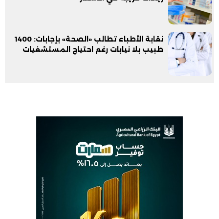
نقابة الأطباء تطالب «الصحة» بإجابات: 1400
طبيب بلا نيابات رغم احتياج المستشفيات