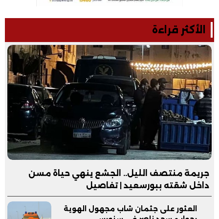
الأكثر قراءة
جريمة منتصف الليل.. الجشع ينهي حياة مسن
داخل شقته ببورسعيد | تفاصيل
العثور على جثمان شاب مجهول الهوية