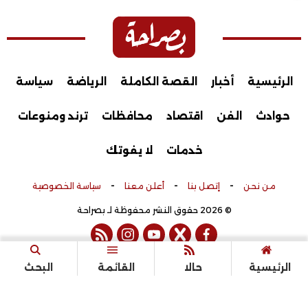
الرئيسية
أخبار
القصة الكاملة
الرياضة
سياسة
حوادث
الفن
اقتصاد
محافظات
ترند ومنوعات
خدمات
لا يفوتك
-
-
-
من نحن
إتصل بنا
أعلن معنا
سياسة الخصوصية
© 2026 حقوق النشر محفوظة لـ بصراحة
rss feed
instagram
youtube
twitter
facebook
تم التطوير بواسطة
الرئيسية
حالا
القائمة
البحث