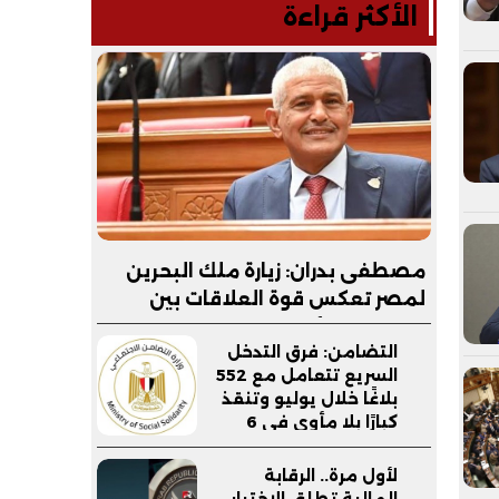
الأكثر قراءة
مصطفى بدران: زيارة ملك البحرين
لمصر تعكس قوة العلاقات بين
البلدين.. والأمن القومي الخليجي
التضامن: فرق التدخل
جزء لا يتجزأ من الأمن القومي
السريع تتعامل مع 552
المصري
بلاغًا خلال يوليو وتنقذ
كبارًا بلا مأوى في 6
محافظات
لأول مرة.. الرقابة
المالية تطلق الاختبار