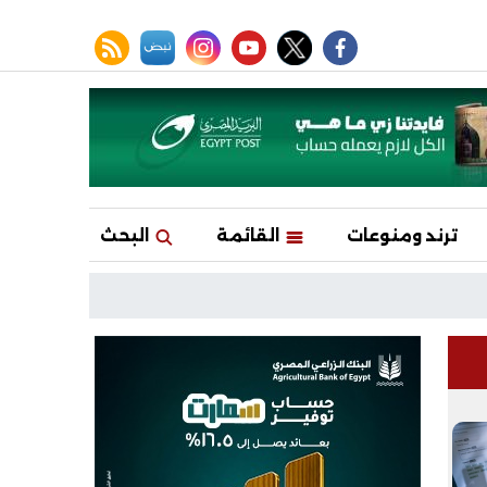
facebook
twitter
youtube
نبض
instagram
rss feed
ترند ومنوعات
القائمة
البحث