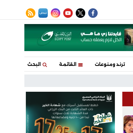
facebook
twitter
youtube
نبض
instagram
rss feed
ترند ومنوعات
القائمة
البحث