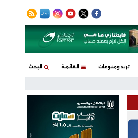
facebook
twitter
youtube
نبض
instagram
rss feed
ترند ومنوعات
القائمة
البحث