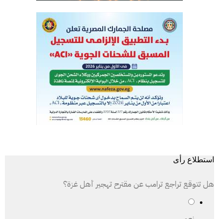
استطلاع رأى
هل تتوقع تراجع ترامب عن مقترح تهجير أهل غزة؟
نعم