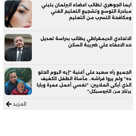
ايما الجوهري تطالب اعضاء البرلمان بتبني
مبادرة التوسع وتشجيع التعليم الفني
ومكافحة التسرب من التعليم
الاتحادي الديمقراطي يطالب بدراسة تعديل
حد الاعفاء علي ضريبة السكن
الجميع رآه سعيد على أغنية "إيه اليوم الحلو
ده" ولم يروا فراشه.. مأساة الطفل الكفيف
الذي أبكى الملايين: "نفسي أعمل عمرة وبابا
يرتاح من التروسيكل"
المزيد