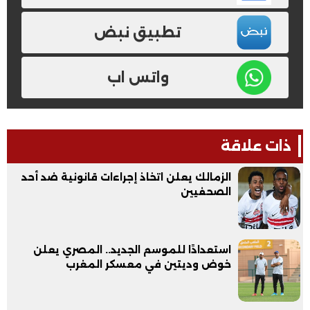
تطبيق نبض
واتس اب
ذات علاقة
الزمالك يعلن اتخاذ إجراءات قانونية ضد أحد
الصحفيين
استعدادًا للموسم الجديد.. المصري يعلن
خوض وديتين في معسكر المغرب