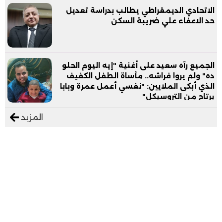
الاتحادي الديمقراطي يطالب بدراسة تعديل
حد الاعفاء علي ضريبة السكن
الجميع رآه سعيد على أغنية "إيه اليوم الحلو
ده" ولم يروا فراشه.. مأساة الطفل الكفيف
الذي أبكى الملايين: "نفسي أعمل عمرة وبابا
يرتاح من التروسيكل"
المزيد