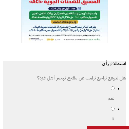
استطلاع رأى
هل تتوقع تراجع ترامب عن مقترح تهجير أهل غزة؟
نعم
لا