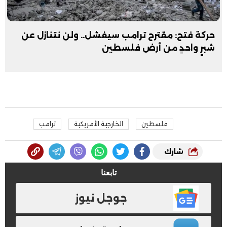
حركة فتح: مقترح ترامب سيفشل.. ولن نتنازل عن
شبرٍ واحدٍ من أرض فلسطين
فلسطين
الخارجية الأمريكية
ترامب
شارك
تابعنا
جوجل نيوز