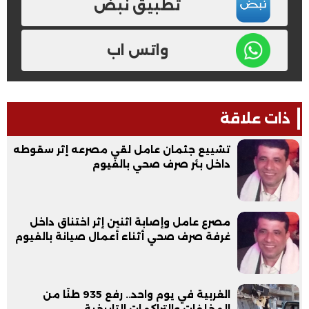
تطبيق نبض
واتس اب
ذات علاقة
تشييع جثمان عامل لقي مصرعه إثر سقوطه
داخل بئر صرف صحي بالفيوم
مصرع عامل وإصابة اثنين إثر اختناق داخل
غرفة صرف صحي أثناء أعمال صيانة بالفيوم
الغربية في يوم واحد.. رفع 935 طنًا من