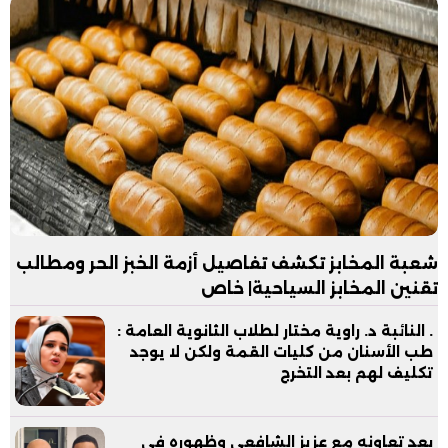
شعبة المخابز تكشف تفاصيل أزمة الخبز الحر ومطالب
تقنين المخابز السياحية| خاص
. النائبة د. راوية مختار لطلاب الثانوية العامة :
طب الأسنان من كليات القمة ولكن لا يوجد
تكليف لهم بعد التخرج
بعد تعاونه مع عزيز الشافعي وظهوره في