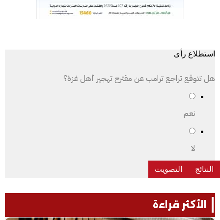
استطلاع رأى
هل تتوقع تراجع ترامب عن مقترح تهجير أهل غزة؟
نعم
لا
الأكثر قراءة