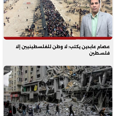
عصام عابدين يكتب: لا وطن للفلسطينيين إلا
فلسـطين