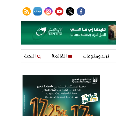
facebook
twitter
youtube
نبض
instagram
rss feed
ترند ومنوعات
القائمة
البحث