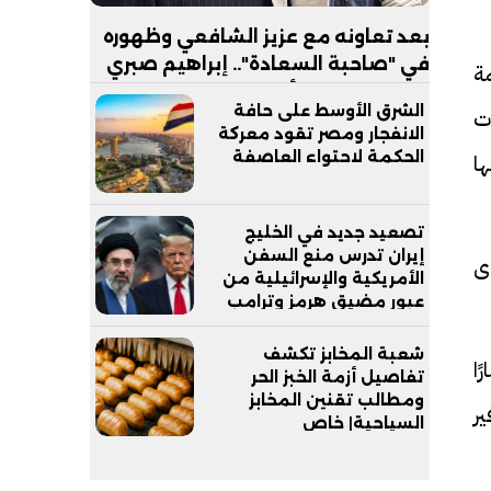
بعد تعاونه مع عزيز الشافعي وظهوره
في "صاحبة السعادة".. إبراهيم صبري
ة
يستعد لإطلاق ألبوم "كلام"
الشرق الأوسط على حافة
ت
الانفجار ومصر تقود معركة
الحكمة لاحتواء العاصفة
ا
تصعيد جديد في الخليج
إيران تدرس منع السفن
ى
الأمريكية والإسرائيلية من
عبور مضيق هرمز وترامب
يدعم وزير دفاعه
شعبة المخابز تكشف
ا
تفاصيل أزمة الخبز الحر
ومطالب تقنين المخابز
ر
السياحية| خاص