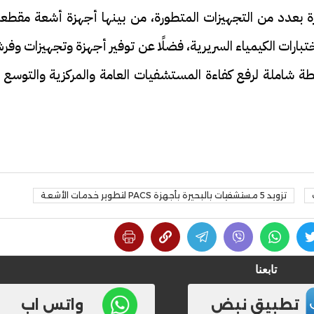
بعدد من التجهيزات المتطورة، من بينها أجهزة أشعة مقطعي
تبارات الكيمياء السريرية، فضلًا عن توفير أجهزة وتجهيزات وف
 شاملة لرفع كفاءة المستشفيات العامة والمركزية والتوسع ف
فيديو
تزويد 5 مستشفيات بالبحيرة بأجهزة PACS لتطوير خدمات الأشعة
ح ديني في القوصية..
ابني بطل وفخورة بيه.. أول ظهور 
تحفة معمارية بتكلفة تجاوزت 20
عماد سائق التريلا مع والدته بعد
تصدره التريند| فيديو
تابعنا
تطبيق نبض
واتس اب