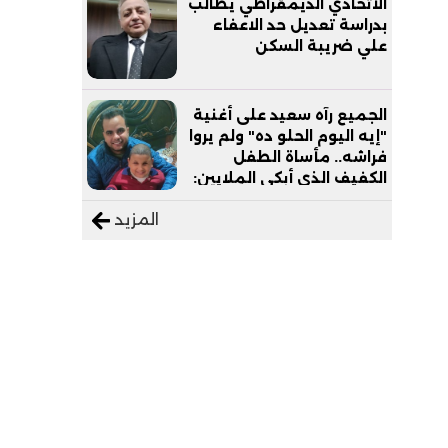
الاتحادي الديمقراطي يطالب
بدراسة تعديل حد الاعفاء
علي ضريبة السكن
الجميع رآه سعيد على أغنية
"إيه اليوم الحلو ده" ولم يروا
فراشه.. مأساة الطفل
الكفيف الذي أبكى الملايين:
"نفسي أعمل عمرة وبابا
المزيد
يرتاح من التروسيكل"