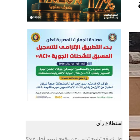
ة
استطلاع رأى
هل تتوقع تراجع ترامب عن مقترح تهجير أهل غزة؟