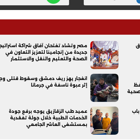
ق
مصر وتشاد تفتحان آفاق شراكة استراتيج
جديدة من إنجامينا لتعزيز التعاون في
الصحة والتعليم والنقل والاستثمار
انفجار يهز ريف دمشق وسقوط قتلى وج
فظ
إثر عبوة ناسفة في جرمانا
لصحية
باب
عميد طب الزقازيق يوجه برفع جودة
الخدمات الطبية خلال جولة تفقدية
بمستشفى العاشر الجامعي