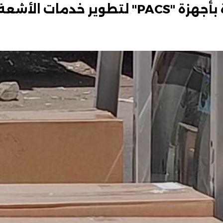
تزويد 5 مستشفيات بالبحيرة بأجهزة "PACS" لتطوير خدمات الأشع