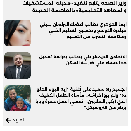
وزير الصحة يتابع تنفيذ «مدينة المستشفيات
والمعاهد التعليمية» بالعاصمة الجديدة
ايما الجوهري تطالب اعضاء البرلمان بتبني
مبادرة التوسع وتشجيع التعليم الفني
ومكافحة التسرب من التعليم
الاتحادي الديمقراطي يطالب بدراسة تعديل
حد الاعفاء علي ضريبة السكن
الجميع رآه سعيد على أغنية "إيه اليوم الحلو
ده" ولم يروا فراشه.. مأساة الطفل الكفيف
الذي أبكى الملايين: "نفسي أعمل عمرة وبابا
يرتاح من التروسيكل"
المزيد