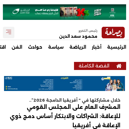
رئيس التحرير
محمود سعد الدين
الرئيسية
أخبار
الرياضة
سياسة
حوادث
الفن
اقت
القصة الكاملة
خلال مشاركتها في " أفريقيا الدامجة 2026”..
المشرف العام على المجلس القومي
للإعاقة: الشراكات والابتكار أساس دمج ذوي
الإعاقة في أفريقيا