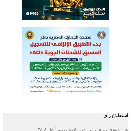
استطلاع رأى
هل تتوقع تراجع ترامب عن مقترح تهجير أهل غزة؟