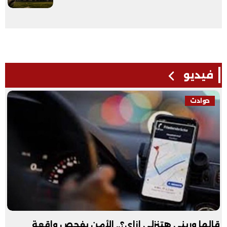
فيديو
حوادث
قالها وريني هتنزلي إزاي؟.. الأمن يفحص واقعة