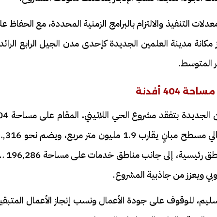
ت التنفيذ والالتزام بالبرامج الزمنية المحددة، مع الحفاظ ع
 مكانة مدينة العلمين الجديدة كإحدى مدن الجيل الرابع الرائد
 المتوسط.
404 أفدنة
فيديو
ثم واصلت وزيرة الإسكان جولتها بمدينة العلمين الجديدة
أفدنة بما يعادل نحو 1.7 مليون متر مربع، بإجمالي مسطح مبانٍ يقارب 1.9 مليون
وحدة سكنية داخل 178 عمارة موزعة على 6 مناطق 
روبي ويعزز من جاذبية المشروع.
ح ديني في القوصية..
ابني بطل وفخورة بيه.. أول ظهور 
يم، للوقوف على جودة الأعمال ونسب إنجاز الأعمال المتبقية
تحفة معمارية بتكلفة تجاوزت 20
عماد سائق التريلا مع والدته بعد
تصدره التريند| فيديو