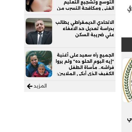
التوسع وتشجيع التعليم
ي
الفني ومكافحة التسرب من
التعليم
الاتحادي الديمقراطي يطالب
بدراسة تعديل حد الاعفاء
علي ضريبة السكن
الجميع رآه سعيد على أغنية
"إيه اليوم الحلو ده" ولم يروا
فراشه.. مأساة الطفل
الكفيف الذي أبكى الملايين:
"نفسي أعمل عمرة وبابا
المزيد
يرتاح من التروسيكل"
ي