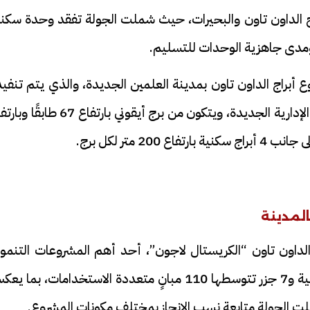
ج الداون تاون والبحيرات، حيث شملت الجولة تفقد وحدة سكني
أبراج الداون تاون بمدينة العلمين الجديدة، والذي يتم تنفي
على غرار أبراج منطقة الأعمال المركزية بالعاصمة الإدارية الجديدة، ويتكون من برج أيقوني بارتفاع 7
المدينة
الداون تاون “الكريستال لاجون”، أحد أهم المشروعات التنموي
والترفيهية بالمدينة، والذي يضم 11 بحيرة صناعية و7 جزر تتوسطها 110 مبانٍ متعددة الاستخدامات، بما
ت الجولة متابعة نسب الإنجاز بمختلف مكونات المشروع.