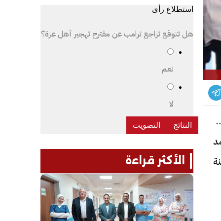
استطلاع رأى
هل تتوقع تراجع ترامب عن مقترح تهجير أهل غزة؟
نعم
لا
ون
مد
الأكثر قراءة
نة