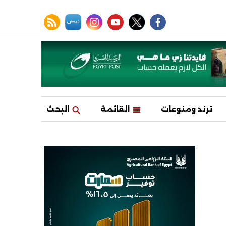
facebook
twitter
youtube
نبض
instagram
rss feed
ترند ومنوعات
القائمة
البحث