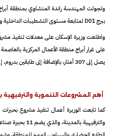
وتجولت المهندسة راندة المنشاوي بمنطقة أبرا
ببرج D01 لمتابعة مستوى التشطيبات الداخلية ومدى جاهزية الوحدات للتسليم.
واطلعت وزيرة الإسكان على معدلات تنفيذ مشروع 
يصل إلى 307 أمتار، بالإضافة إلى طابقين بدروم، إلى جانب 4 أبراج سكنية بارتفاع 200 متر لكل برج.
أهم المشروعات التنموية والترفيهية ب
كما تابعت الوزيرة أعمال تنفيذ مشروع بحيرات 
الطابع الحضاري والسياحي المميز للمنطقة، وشمل