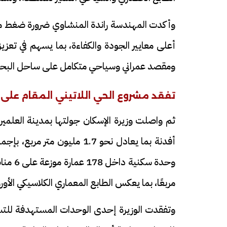
وأكدت المهندسة راندة المنشاوي ضرورة ضغط معدلا
أعلى معايير الجودة والكفاءة، بما يسهم في تعزيز
ومقصد عمراني وسياحي متكامل على ساحل البحر
تفقد مشروع الحي اللاتيني المقام على مساحة 
فيديو
فيديو
مربعًا، بما يعكس الطابع المعماري الكلاسيكي الأو
الوداع الأخير.. دفن جثامين الضحايا
افتتاح أكبر صر
وتفقدت الوزيرة إحدى الوحدات المستهدفة للتسل
الأربعة بقرية السعدية في الفيوم
مليون جنيه