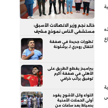
ة
خالد نجم وزير الاتصالات الأسبق:
ذه
مستشفى الناس نموذج مشرف
للرعاية الصحية المجانية يجب
6 طابقًا وبارتفاع
تطورات جديدة في صفقة
مساندته
انتقال رودري لـ برشلونة
بيراميدز يقطع الطريق على
الأهلي في صفقة أكرم
توفيق براتب خرافي
ة
اللواء وائل الأشوح يقود
 يعكس
أولى الحملات الأمنية
بدمياط بعد ساعات من