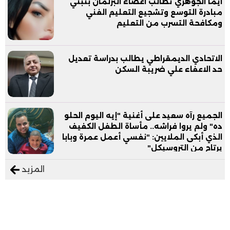
ايما الجوهري تطالب اعضاء البرلمان بتبني
مبادرة التوسع وتشجيع التعليم الفني
ومكافحة التسرب من التعليم
الاتحادي الديمقراطي يطالب بدراسة تعديل
حد الاعفاء علي ضريبة السكن
الجميع رآه سعيد على أغنية "إيه اليوم الحلو
ده" ولم يروا فراشه.. مأساة الطفل الكفيف
الذي أبكى الملايين: "نفسي أعمل عمرة وبابا
يرتاح من التروسيكل"
المزيد