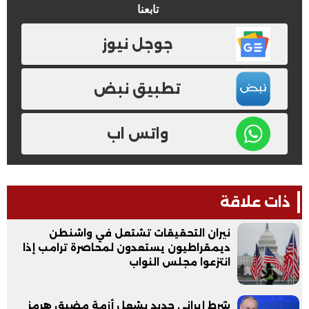
تابعنا
جوجل نيوز
تطبيق نبض
واتس اب
ذات علاقة
نيران التحقيقات تشتعل في واشنطن
ديمقراطيون يستعدون لمحاصرة ترامب إذا
انتزعوا مجلس النواب
شرط إيراني جديد يشعل أزمة مضيق هرمز