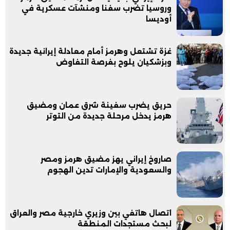
وروسيا تضرب سفنا ومنشآت عسكرية في
أوديسا
غزة تشتعل وهرمز أمام معادلة إيرانية جديدة
وبزشكيان يلوح بفرصة التفاوض
حريق يضرب سفينة شرق عمان ومضيق
هرمز يدخل مرحلة جديدة من التوتر
صاروخ إيراني يهز مضيق هرمز ومصر
والسعودية والإمارات تدين الهجوم
اتصال هاتفي بين وزيري خارجية مصر والعراق
لبحث مستجدات المنطقة