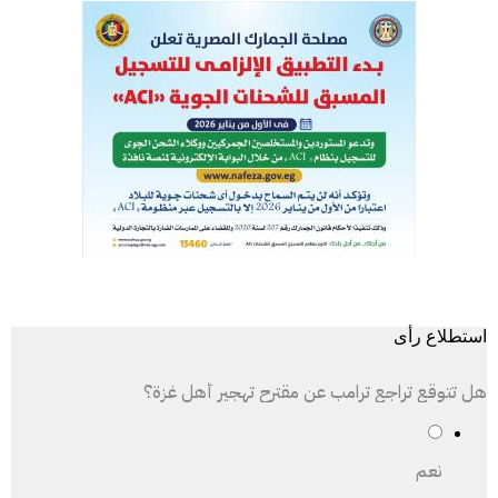
استطلاع رأى
هل تتوقع تراجع ترامب عن مقترح تهجير أهل غزة؟
نعم