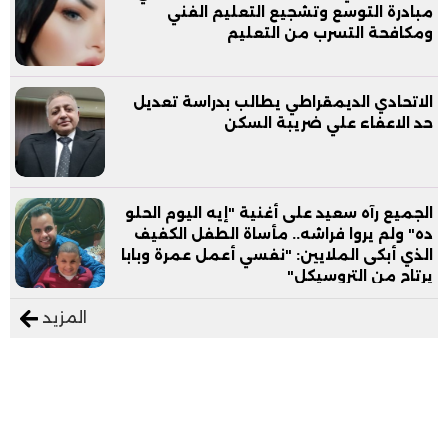
مبادرة التوسع وتشجيع التعليم الفني
ومكافحة التسرب من التعليم
الاتحادي الديمقراطي يطالب بدراسة تعديل
حد الاعفاء علي ضريبة السكن
الجميع رآه سعيد على أغنية "إيه اليوم الحلو
ده" ولم يروا فراشه.. مأساة الطفل الكفيف
الذي أبكى الملايين: "نفسي أعمل عمرة وبابا
يرتاح من التروسيكل"
المزيد