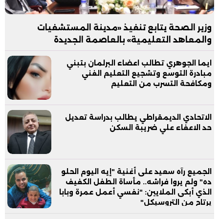
وزير الصحة يتابع تنفيذ «مدينة المستشفيات
والمعاهد التعليمية» بالعاصمة الجديدة
ايما الجوهري تطالب اعضاء البرلمان بتبني
مبادرة التوسع وتشجيع التعليم الفني
ومكافحة التسرب من التعليم
الاتحادي الديمقراطي يطالب بدراسة تعديل
حد الاعفاء علي ضريبة السكن
الجميع رآه سعيد على أغنية "إيه اليوم الحلو
ده" ولم يروا فراشه.. مأساة الطفل الكفيف
الذي أبكى الملايين: "نفسي أعمل عمرة وبابا
يرتاح من التروسيكل"