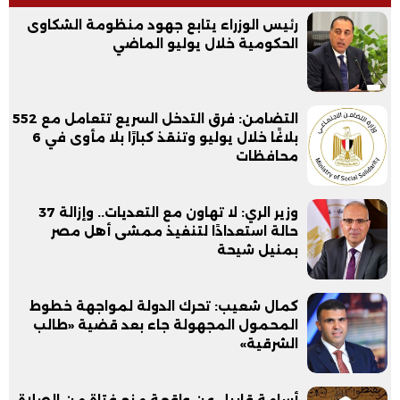
رئيس الوزراء يتابع جهود منظومة الشكاوى
الحكومية خلال يوليو الماضي
التضامن: فرق التدخل السريع تتعامل مع 552
بلاغًا خلال يوليو وتنقذ كبارًا بلا مأوى في 6
محافظات
وزير الري: لا تهاون مع التعديات.. وإزالة 37
حالة استعدادًا لتنفيذ ممشى أهل مصر
بمنيل شيحة
كمال شعيب: تحرك الدولة لمواجهة خطوط
المحمول المجهولة جاء بعد قضية «طالب
الشرقية»
أسامة قابيل عن واقعة منع فتاة من الصلاة