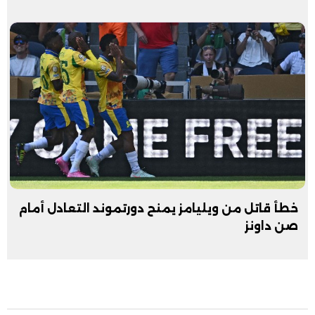
خطأ قاتل من ويليامز يمنح دورتموند التعادل أمام
صن داونز