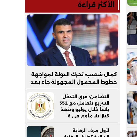
الأكثر قراءة
كمال شعيب: تحرك الدولة لمواجهة
خطوط المحمول المجهولة جاء بعد
قضية «طالب الشرقية»
التضامن: فرق التدخل
السريع تتعامل مع 552
بلاغًا خلال يوليو وتنقذ
كبارًا بلا مأوى في 6
محافظات
لأول مرة.. الرقابة
المالية تطلق الاختبار