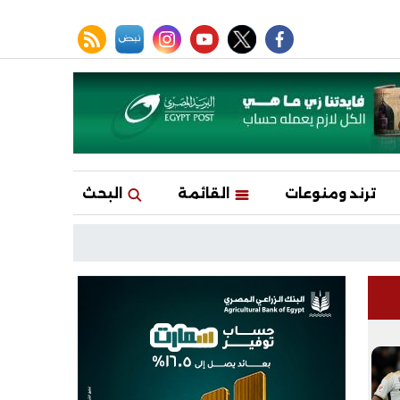
facebook
twitter
youtube
نبض
instagram
rss feed
ترند ومنوعات
القائمة
البحث