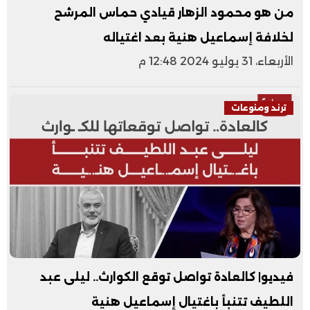
من هو محمود الزهار قيادي حماس المرشح
لخلافة إسماعيل هنية بعد اغتياله
الأربعاء، 31 يوليو 2024 12:48 م
ترند ومنوعات
فيديو| كالعادة تواصل توقع الكوارث.. ليلى عبد
اللطيف تتنبأ باغتيال إسماعيل هنية