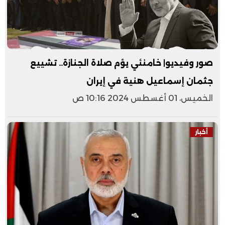
صور وفيديو| خامنئي يؤم صلاة الجنازة.. تشييع
جثمان إسماعيل هنية في إيران
الخميس، 01 أغسطس 2024 10:16 ص
أخبار