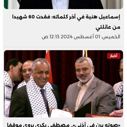
إسماعيل هنية في آخر كلماته: فقدت 60 شهيدا
من عائلتي
الخميس، 01 أغسطس 2024 12:13 ص
أخبار
«صوته يرن في أذني».. مصطفى بكري يروي موقفا