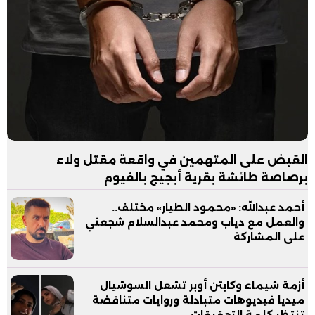
القبض على المتهمين في واقعة مقتل ولاء
برصاصة طائشة بقرية أبجيج بالفيوم
أحمد عبدالله: «محمود الطيار» مختلف..
والعمل مع دياب ومحمد عبدالسلام شجعني
على المشاركة
أزمة شيماء وكابتن أوبر تشعل السوشيال
ميديا فيديوهات متبادلة وروايات متناقضة