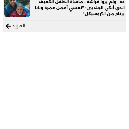
ده" ولم يروا فراشه.. مأساة الطفل الكفيف
الذي أبكى الملايين: "نفسي أعمل عمرة وبابا
يرتاح من التروسيكل"
المزيد