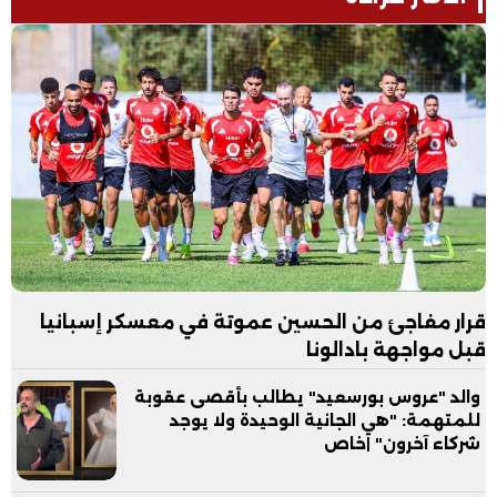
قرار مفاجئ من الحسين عموتة في معسكر إسبانيا
قبل مواجهة بادالونا
والد "عروس بورسعيد" يطالب بأقصى عقوبة
للمتهمة: "هي الجانية الوحيدة ولا يوجد
شركاء آخرون" |خاص