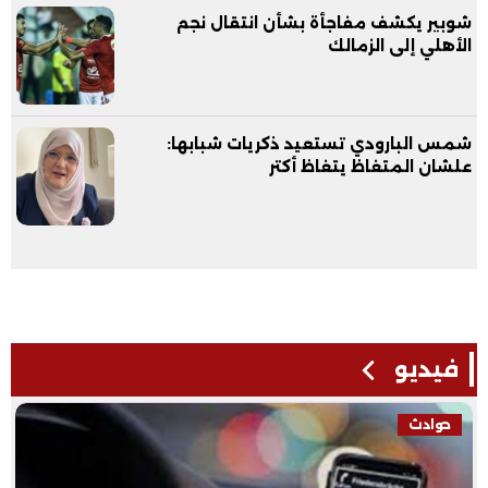
شوبير يكشف مفاجأة بشأن انتقال نجم
الأهلي إلى الزمالك
شمس البارودي تستعيد ذكريات شبابها:
علشان المتغاظ يتغاظ أكتر
فيديو
حوادث