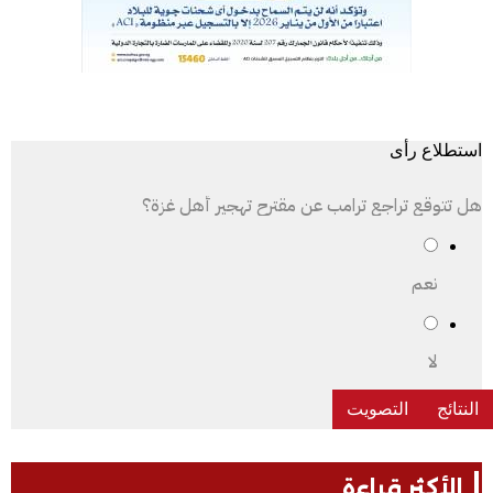
استطلاع رأى
هل تتوقع تراجع ترامب عن مقترح تهجير أهل غزة؟
نعم
لا
الأكثر قراءة