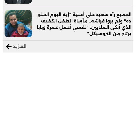
الجميع رآه سعيد على أغنية "إيه اليوم الحلو
ده" ولم يروا فراشه.. مأساة الطفل الكفيف
الذي أبكى الملايين: "نفسي أعمل عمرة وبابا
يرتاح من التروسيكل"
المزيد