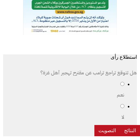
استطلاع رأى
هل تتوقع تراجع ترامب عن مقترح تهجير أهل غزة؟
نعم
لا