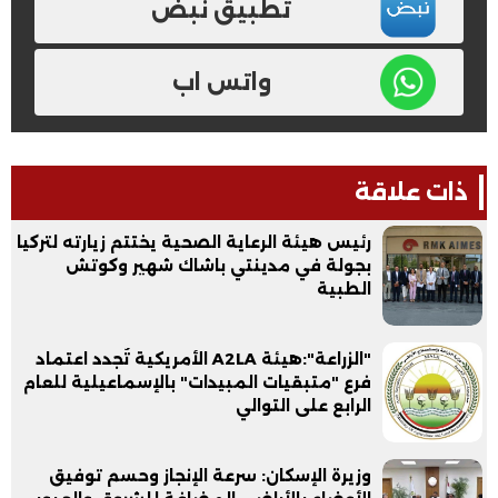
تطبيق نبض
واتس اب
ذات علاقة
رئيس هيئة الرعاية الصحية يختتم زيارته لتركيا
بجولة في مدينتي باشاك شهير وكوتش
الطبية
"الزراعة":هيئة A2LA الأمريكية تُجدد اعتماد
فرع "متبقيات المبيدات" بالإسماعيلية للعام
الرابع على التوالي
وزيرة الإسكان: سرعة الإنجاز وحسم توفيق