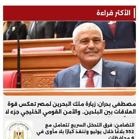
الأكثر قراءة
مصطفى بدران: زيارة ملك البحرين لمصر تعكس قوة
العلاقات بين البلدين.. والأمن القومي الخليجي جزء لا
يتجزأ من الأمن القومي المصري
التضامن: فرق التدخل السريع تتعامل مع
552 بلاغًا خلال يوليو وتنقذ كبارًا بلا مأوى في
6 محافظات