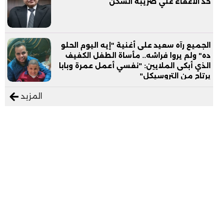
حد الاعفاء علي ضريبة السكن
الجميع رآه سعيد على أغنية "إيه اليوم الحلو
ده" ولم يروا فراشه.. مأساة الطفل الكفيف
الذي أبكى الملايين: "نفسي أعمل عمرة وبابا
يرتاح من التروسيكل"
المزيد