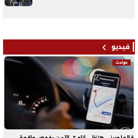
فيديو
حوادث
قالها وريني هتنزلي إزاي؟.. الأمن يفحص واقعة