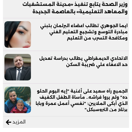
وزير الصحة يتابع تنفيذ «مدينة المستشفيات
والمعاهد التعليمية» بالعاصمة الجديدة
ايما الجوهري تطالب اعضاء البرلمان بتبني
مبادرة التوسع وتشجيع التعليم الفني
ومكافحة التسرب من التعليم
الاتحادي الديمقراطي يطالب بدراسة تعديل
حد الاعفاء علي ضريبة السكن
الجميع رآه سعيد على أغنية "إيه اليوم الحلو
ده" ولم يروا فراشه.. مأساة الطفل الكفيف
الذي أبكى الملايين: "نفسي أعمل عمرة وبابا
يرتاح من التروسيكل"
المزيد