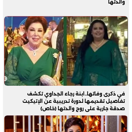
والدتها
في ذكرى وفاتها..ابنة رجاء الجداوي تكشف
تفاصيل تقديمها لدورة تدريبية عن الإتيكيت
صدقة جارية على روح والدتها (خاص)