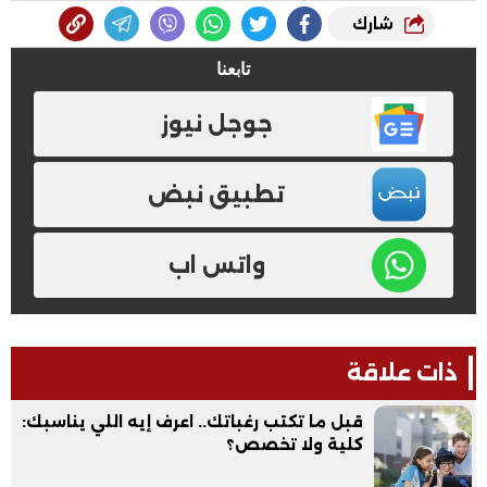
شارك
تابعنا
جوجل نيوز
تطبيق نبض
واتس اب
ذات علاقة
قبل ما تكتب رغباتك.. اعرف إيه اللي يناسبك:
كلية ولا تخصص؟