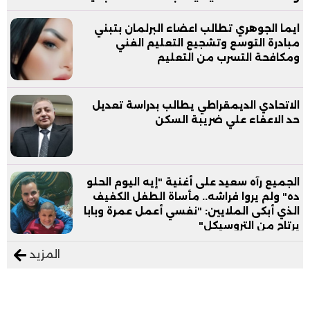
ايما الجوهري تطالب اعضاء البرلمان بتبني
مبادرة التوسع وتشجيع التعليم الفني
ومكافحة التسرب من التعليم
الاتحادي الديمقراطي يطالب بدراسة تعديل
حد الاعفاء علي ضريبة السكن
الجميع رآه سعيد على أغنية "إيه اليوم الحلو
ده" ولم يروا فراشه.. مأساة الطفل الكفيف
الذي أبكى الملايين: "نفسي أعمل عمرة وبابا
يرتاح من التروسيكل"
المزيد