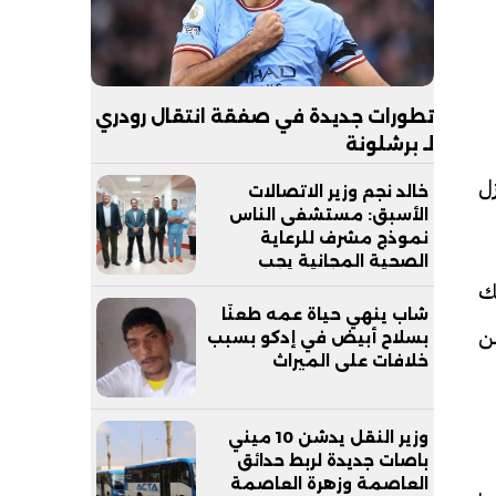
تطورات جديدة في صفقة انتقال رودري
لـ برشلونة
زل
خالد نجم وزير الاتصالات
الأسبق: مستشفى الناس
نموذج مشرف للرعاية
الصحية المجانية يجب
مساندته
ك
شاب ينهي حياة عمه طعنًا
ن
بسلاح أبيض في إدكو بسبب
خلافات على الميراث
وزير النقل يدشن 10 ميني
باصات جديدة لربط حدائق
العاصمة وزهرة العاصمة