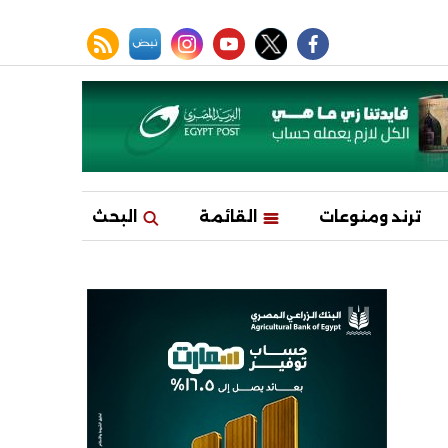
facebook
twitter
youtube
نبض
instagram
rss feed
ترند ومنوعات
القائمة
البحث