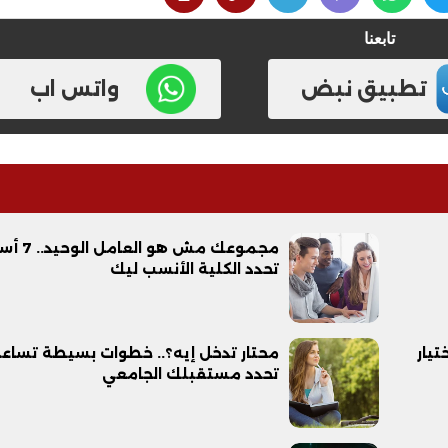
تابعنا
تطبيق نبض
واتس اب
مجموعك مش هو العا
تحدد الكلية الأنسب ليك
يار
محتار تدخل إيه؟.. خطوات بسيطة تساع
تحدد مستقبلك الجامعي