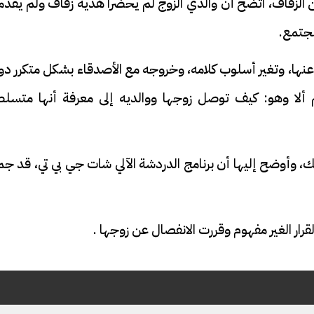
ن الزفاف، اتضح أن والدي الزوج لم يحضرا هدية زفاف ولم يقدم
مجتمع.
 عنها، وتغير أسلوب كلامه، وخروجه مع الأصدقاء بشكل متكرر د
 ألا وهو: كيف توصل زوجها ووالديه إلى معرفة أنها متسلط
فيديو
 وأوضح إليها أن برنامج الدردشة الآلي شات جي بي تي، قد جم
ار الغير مفهوم وقررت الانفصال عن زوجها .
ح ديني في القوصية..
ابني بطل وفخورة بيه.. أول ظهور 
تحفة معمارية بتكلفة تجاوزت 20
عماد سائق التريلا مع والدته بعد
تصدره التريند| فيديو