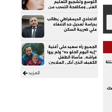
التوسع وتشجيع التعليم
الفني ومكافحة التسرب من
التعليم
الاتحادي الديمقراطي يطالب
بدراسة تعديل حد الاعفاء
علي ضريبة السكن
الجميع رآه سعيد على أغنية
"إيه اليوم الحلو ده" ولم يروا
فراشه.. مأساة الطفل
مل الوحيد.. 7 أسئلة
الكفيف الذي أبكى الملايين:
"نفسي أعمل عمرة وبابا
المزيد
يرتاح من التروسيكل"
دك