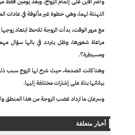
وأصر الابن على إتمام الزواج، وبعد يومين فقط م
التهنئة لهما، وهي خطوة غير مألوفة في عادات ال
مع مرور الوقت، بدأت الزوجة تلاحظ ابتعاد زوجها
مراعاة شعورها، وظل يتردد في بالها سؤال مهم
ومسيطرة؟.
فيديو
فيديو
وهنا كانت الصدمة، حيث شرح لها الزوج سبب ذلك،
بياناتها بناءً على إشارات مختلفة إليها.
وسرعان ما ازداد غضب الزوجة من هذا المنطق والقر
الوداع الأخير.. دفن جثامين الضحايا
افتتاح أكبر صر
أخبار متعلقة
الأربعة بقرية السعدية في الفيوم
مليون جنيه