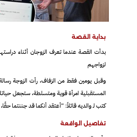
بداية القصة
بدأت القصة عندما تعرف الزوجان أثناء دراستهما
لزواجهم
وقبل يومين فقط من الزفاف، رأت الزوجة رسالة 
المستقبلية امرأة قوية ومتسلطة، ستجعل حياتك ج
كتب لـ والديه قائلاً: “أعتقد أنكما قد جننتما حقًا، ل
تفاصيل الواقعة