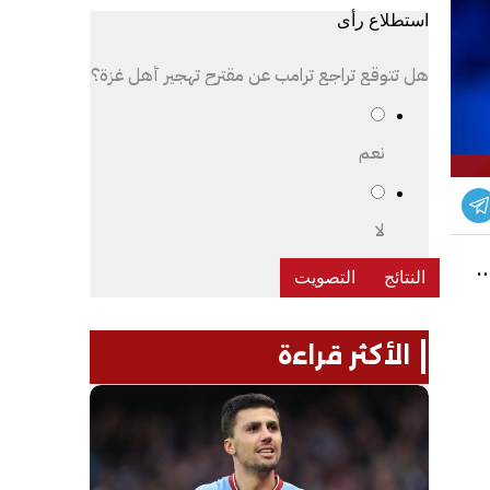
استطلاع رأى
هل تتوقع تراجع ترامب عن مقترح تهجير أهل غزة؟
نعم
لا
يق
الأكثر قراءة