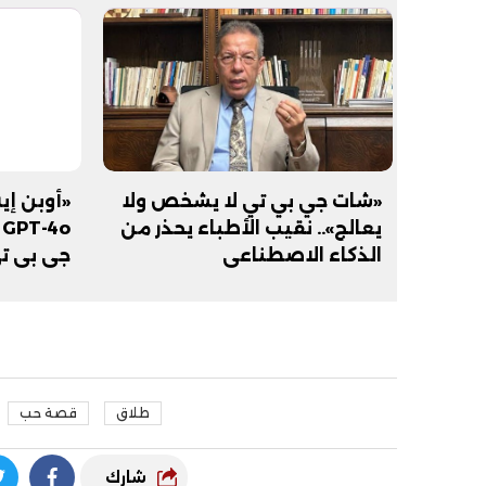
«شات جي بي تي لا يشخص ولا
«أوبن إي
يعالج».. نقيب الأطباء يحذر من
o
الذكاء الاصطناعي
جي بي ت
طلاق
قصة حب
شارك