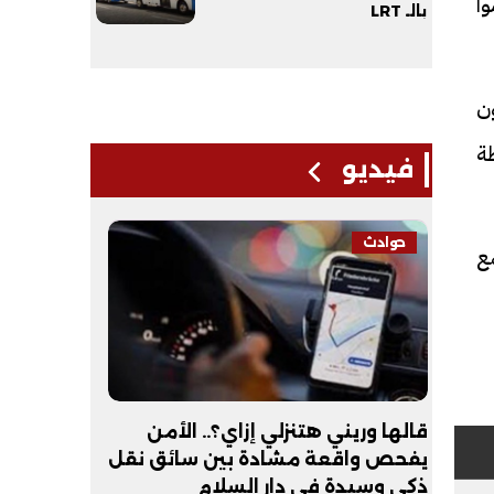
وا
بالـ LRT
ون
ة
فيديو
حوادث
فيديو
ع
لـ
قالها وريني هتنزلي إزاي؟.. الأمن
عبد الله 
يفحص واقعة مشادة بين سائق نقل
أكون طبيب
ذكي وسيدة في دار السلام