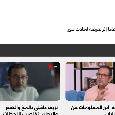
فيديو
ح ديني في القوصية..
ابني بطل وفخورة بيه.. أول ظهور 
تحفة معمارية بتكلفة تجاوزت 20
عماد سائق التريلا مع والدته بعد
ه..أبرز المعلومات عن
نزيف داخلى بالمخ والصدر
تصدره التريند| فيديو
زبان
والبطن.. تفاصيل اللحظات