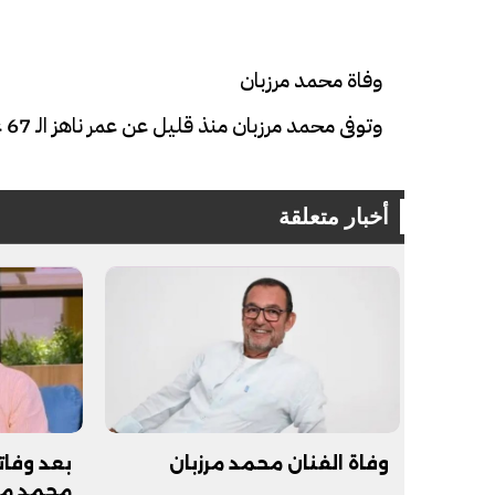
وفاة محمد مرزبان
وتوفى محمد مرزبان منذ قليل عن عمر ناهز الـ 67 عاما إثر تعرضه لحادث سير.
أخبار متعلقة
فيديو
فيديو
الوداع الأخير.. دفن جثامين الضحايا
افتتاح أكبر صر
الأربعة بقرية السعدية في الفيوم
وفاة الفنان محمد مرزبان
بعد وفات
مليون جنيه
محمد مر