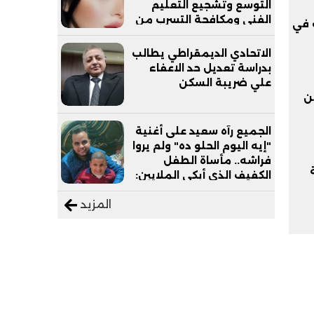
التوسع وتشجيع التعليم
الفني ومكافحة التسرب من
ت في
التعليم
الاتحادي الديمقراطي يطالب
بدراسة تعديل حد الاعفاء
علي ضريبة السكن
ن
الجميع رآه سعيد على أغنية
"إيه اليوم الحلو ده" ولم يروا
فراشه.. مأساة الطفل
الكفيف الذي أبكى الملايين:
"نفسي أعمل عمرة وبابا
المزيد
يرتاح من التروسيكل"