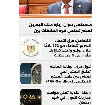
مصطفى بدران: زيارة ملك البحرين
لمصر تعكس قوة العلاقات بين
البلدين.. والأمن القومي الخليجي جزء
التضامن: فرق التدخل
لا يتجزأ من الأمن القومي المصري
السريع تتعامل مع 552 بلاغًا
خلال يوليو وتنقذ كبارًا بلا
مأوى في 6 محافظات
لأول مرة.. الرقابة المالية
تطلق الاختبار الحي
لمشروعين داخل المختبر
التنظيمي (FRA-Sandbox)
رابطة الأندية تعلن مواعيد
مباريات الدوري في شهر
رمضان