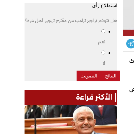
استطلاع رأى
هل تتوقع تراجع ترامب عن مقترح تهجير أهل غزة؟
نعم
دث
لا
اش
الأكثر قراءة