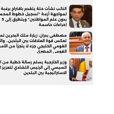
النائب نشأت حتة يتقدم باقتراح برغبة
لمواجهة أزمة "تسجيل خطوط المحم
بدون علم المواطنين" ويتطرق إلى 5
إجراءات حاسمة
مصطفى بدران: زيارة ملك البحرين لم
تعكس قوة العلاقات بين البلدين.. وال
القومي الخليجي جزء لا يتجزأ من الأم
القومي المصري
وزير الخارجية يسلم رسالة خطية من ا
السيسي إلى الرئيس التشادي لتعزيز ا
الاستراتيجية بين البلدين