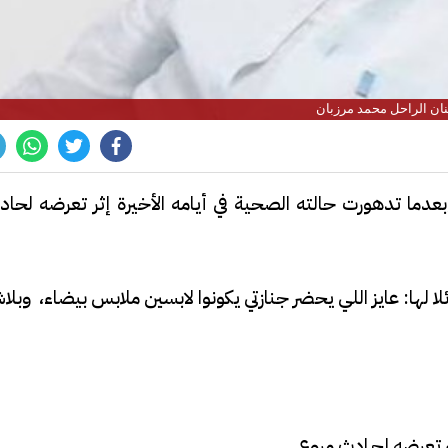
نان الراحل محمد مرزبان
بعدما تدهورت حالته الصحية في أيامه الأخيرة إثر تعرضه لحا
 لها: عايز اللي يحضر جنازتي يكونوا لابسين ملابس بيضاء، وبل
عرضه لحـادث مروع.