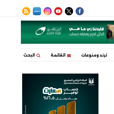
facebook
twitter
youtube
نبض
instagram
rss feed
ترند ومنوعات
القائمة
البحث