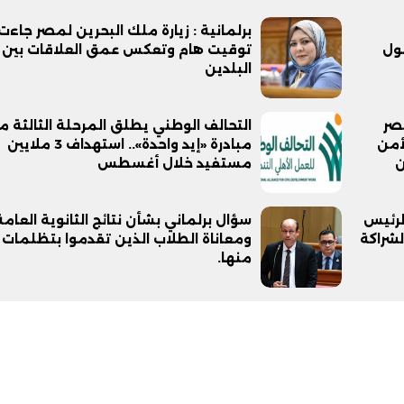
برلمانية : زيارة ملك البحرين لمصر جاء
ول
توقيت هام وتعكس عمق العلاقات بين
البلدين
صر
التحالف الوطني يطلق المرحلة الثالثة م
أمن
مبادرة «إيد واحدة».. استهداف 3 ملايين
ن
مستفيد خلال أغسطس
لرئيس
سؤال برلماني بشأن نتائج الثانوية العامة
لشراكة
ومعاناة الطلاب الذين تقدموا بتظلمات
منها.