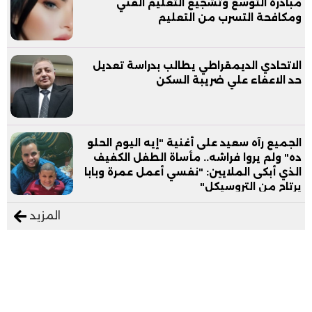
مبادرة التوسع وتشجيع التعليم الفني
ومكافحة التسرب من التعليم
الاتحادي الديمقراطي يطالب بدراسة تعديل
حد الاعفاء علي ضريبة السكن
الجميع رآه سعيد على أغنية "إيه اليوم الحلو
ده" ولم يروا فراشه.. مأساة الطفل الكفيف
الذي أبكى الملايين: "نفسي أعمل عمرة وبابا
يرتاح من التروسيكل"
المزيد