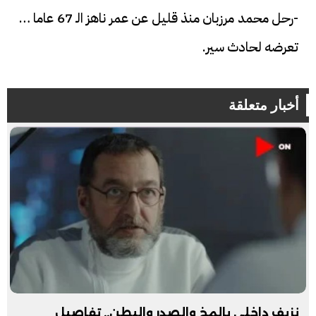
-رحل محمد مرزبان منذ قليل عن عمر ناهز الـ 67 عاما إثر
تعرضه لحادث سير.
أخبار متعلقة
نزيف داخلى بالمخ والصدر والبطن.. تفاصيل