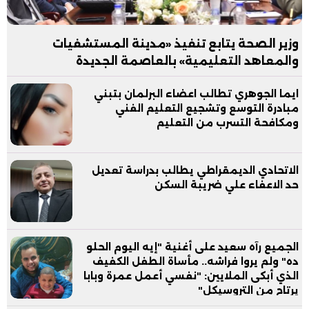
وزير الصحة يتابع تنفيذ «مدينة المستشفيات
والمعاهد التعليمية» بالعاصمة الجديدة
ايما الجوهري تطالب اعضاء البرلمان بتبني
مبادرة التوسع وتشجيع التعليم الفني
ومكافحة التسرب من التعليم
الاتحادي الديمقراطي يطالب بدراسة تعديل
حد الاعفاء علي ضريبة السكن
الجميع رآه سعيد على أغنية "إيه اليوم الحلو
ده" ولم يروا فراشه.. مأساة الطفل الكفيف
الذي أبكى الملايين: "نفسي أعمل عمرة وبابا
يرتاح من التروسيكل"