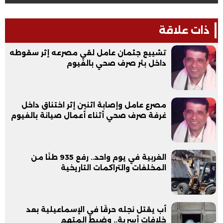
ذات علاقة
تشييع جثمان عامل لقي مصرعه إثر سقوطه
داخل بئر صرف صحي بالفيوم
مصرع عامل وإصابة اثنين إثر اختناق داخل
غرفة صرف صحي أثناء أعمال صيانة بالفيوم
الغربية في يوم واحد.. رفع 935 طنًا من
المخلفات والتراكمات التاريخية
أب يقتل نجله حرقًا في الإسماعيلية بعد
خلافات أسرية.. وضبط المتهم