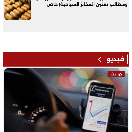
ومطالب تقنين المخابز السياحية| خاص
فيديو
حوادث