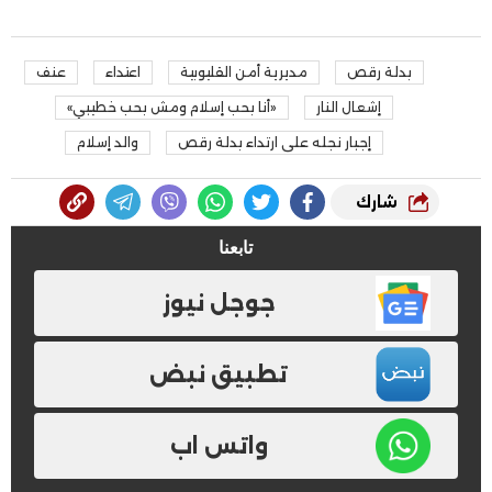
بدلة رقص
مديرية أمن القليوبية
اعتداء
عنف
إشعال النار
«أنا بحب إسلام ومش بحب خطيبي»
إجبار نجله على ارتداء بدلة رقص
والد إسلام
شارك
تابعنا
جوجل نيوز
تطبيق نبض
واتس اب