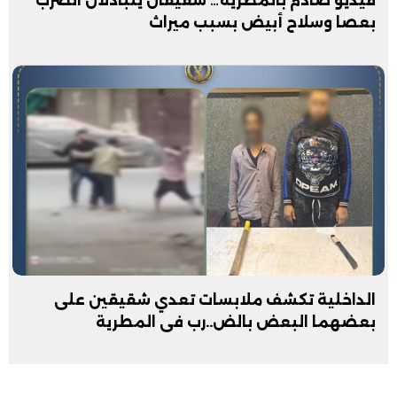
فيديو صادم بالمطرية… شقيقان يتبادلان الضرب
بعصا وسلاح أبيض بسبب ميراث
الداخلية تكشف ملابسات تعدي شقيقين على
بعضهما البعض بالض..رب فى المطرية