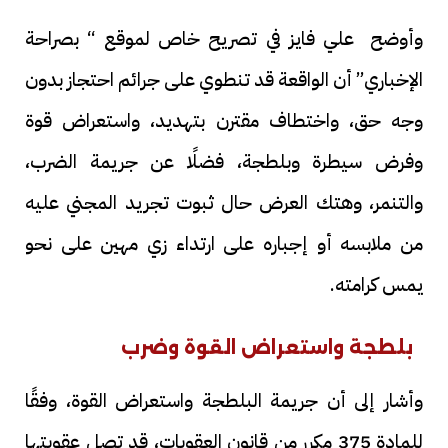
وأوضح علي فايز في تصريح خاص لموقع “ بصراحة
الإخباري” أن الواقعة قد تنطوي على جرائم احتجاز بدون
وجه حق، واختطاف مقترن بتهديد، واستعراض قوة
وفرض سيطرة وبلطجة، فضلًا عن جريمة الضرب،
والتنمر، وهتك العرض حال ثبوت تجريد المجني عليه
من ملابسه أو إجباره على ارتداء زي مهين على نحو
يمس كرامته.
بلطجة واستعراض القوة وضرب
وأشار إلى أن جريمة البلطجة واستعراض القوة، وفقًا
للمادة 375 مكرر من قانون العقوبات، قد تصل عقوبتها