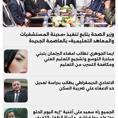
وزير الصحة يتابع تنفيذ «مدينة المستشفيات
والمعاهد التعليمية» بالعاصمة الجديدة
ايما الجوهري تطالب اعضاء البرلمان بتبني
مبادرة التوسع وتشجيع التعليم الفني
ومكافحة التسرب من التعليم
الاتحادي الديمقراطي يطالب بدراسة تعديل
حد الاعفاء علي ضريبة السكن
الجميع رآه سعيد على أغنية "إيه اليوم الحلو
ده" ولم يروا فراشه.. مأساة الطفل الكفيف