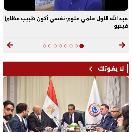
"عقبال العريس يا ست مروة".. شيخ الأزهر يمازح
الثانية علمي بالثانوية الأزهرية| فيديو
لا يفوتك