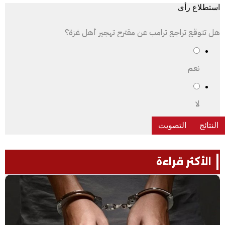
استطلاع رأى
هل تتوقع تراجع ترامب عن مقترح تهجير أهل غزة؟
نعم
لا
الأكثر قراءة