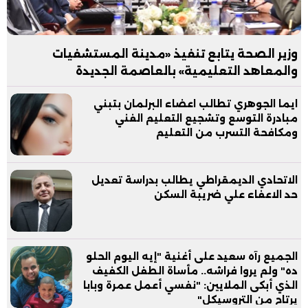
وزير الصحة يتابع تنفيذ «مدينة المستشفيات
والمعاهد التعليمية» بالعاصمة الجديدة
ايما الجوهري تطالب اعضاء البرلمان بتبني
مبادرة التوسع وتشجيع التعليم الفني
ومكافحة التسرب من التعليم
الاتحادي الديمقراطي يطالب بدراسة تعديل
حد الاعفاء علي ضريبة السكن
الجميع رآه سعيد على أغنية "إيه اليوم الحلو
ده" ولم يروا فراشه.. مأساة الطفل الكفيف
الذي أبكى الملايين: "نفسي أعمل عمرة وبابا
يرتاح من التروسيكل"