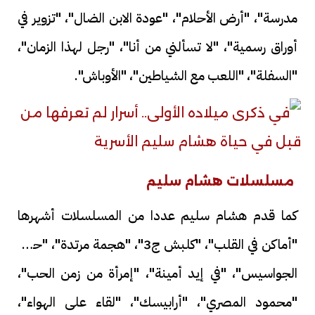
مدرسة"، "أرض الأحلام"، "عودة الابن الضال"، "تزوير في
أوراق رسمية"، "لا تسألني من أنا"، "رجل لهذا الزمان"،
"السفلة"، "اللعب مع الشياطين"، "الأوباش".
مسلسلات هشام سليم
كما قدم هشام سليم عددا من المسلسلات أشهرها
"أماكن في القلب"، "كلبش ج3"، "هجمة مرتدة"، "حرب
الجواسيس"، "في إيد أمينة"، "إمرأة من زمن الحب"،
"محمود المصري"، "أرابيسك"، "لقاء على الهواء"،