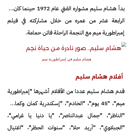
بدأ هشام سليم مشواره الفني عام 1972 حينما كان في
الرابعة عشر من عمره من خلال مشاركته في فيلم
إمبراطورية ميم مع النجمة الراحلة فاتن حمامة.
هشام سليم في إمبراطورية ميم
أفلام هشام سليم
قدم هشام سليم عددا من الأفلام أشهرها "إمبراطورية
ميم"، "45 يوم"، "الخادم"، "إسكندرية كمان وكمان"،
"الناظر"، "جمال عبدالناصر"، "يا دنيا يا غرامي"،
"الجبلاوي"، "أريد حلا"، "سنوات الحظر"، "اغتيال