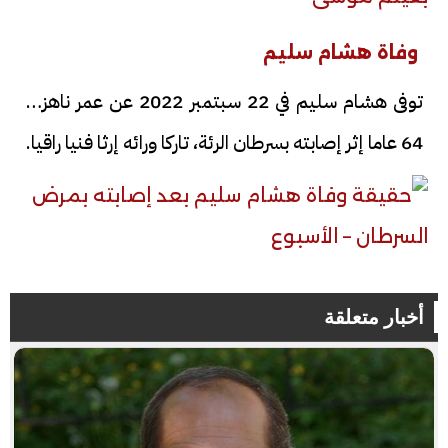
وفاة هشام سليم
توفى هشام سليم في 22 سبتمبر 2022 عن عمر ناهز الـ
64 عاما إثر إصابته بسرطان الرئة، تاركا ورائه إرثا فنيا راقيا.
أخبار متعلقة