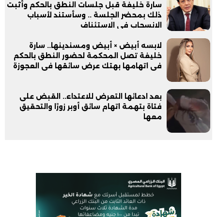
سارة خليفة قبل جلسات النطق بالحكم وأثبت
ذلك بمحضر الجلسة .. وسأستند لأسباب
الانسحاب في الاستئناف
لابسه أبيض × أبيض ومسندينها.. سارة
خليفة تصل المحكمة لحضور النطق بالحكم
فى اتهامها بهتك عرض سائقها فى العجوزة
بعد ادعائها التعرض للاعتداء.. القبض على
فتاة بتهمة اتهام سائق أوبر زورًا والتحقيق
معها