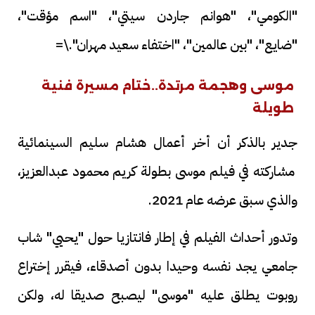
"الكومي"، "هوانم جاردن سيتي"، "اسم مؤقت"،
"ضايع"، "بين عالمين"، "اختفاء سعيد مهران".\=
موسى وهجمة مرتدة..ختام مسيرة فنية
طويلة
جدير بالذكر أن أخر أعمال هشام سليم السينمائية
مشاركته في فيلم موسى بطولة كريم محمود عبدالعزيز،
والذي سبق عرضه عام 2021.
وتدور أحداث الفيلم في إطار فانتازيا حول "يحيي" شاب
جامعي يجد نفسه وحيدا بدون أصدقاء، فيقرر إختراع
روبوت يطلق عليه "موسى" ليصبح صديقا له، ولكن