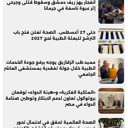
انفجار يهز ريف دمشق وسقوط قتلى وجرحى
إثر عبوة ناسفة في جرمانا
حتى 27 أغسطس.. الصحة تعلن فتح باب
الترشح للبعثة الطبية لحج 2027
عميد طب الزقازيق يوجه برفع جودة الخدمات
الطبية خلال جولة تفقدية بمستشفى العاشر
الجامعي
«الملكية الفكرية» و«هيئة الدواء» توقعان
بروتوكول تعاون لدعم الابتكار وتوطين صناعة
الدواء في مصر
الصحة العالمية تحقق في احتمال تحور