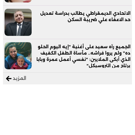
الاتحادي الديمقراطي يطالب بدراسة تعديل
حد الاعفاء علي ضريبة السكن
الجميع رآه سعيد على أغنية "إيه اليوم الحلو
ده" ولم يروا فراشه.. مأساة الطفل الكفيف
الذي أبكى الملايين: "نفسي أعمل عمرة وبابا
يرتاح من التروسيكل"
المزيد