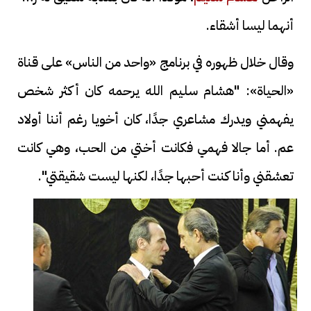
أنهما ليسا أشقاء.
وقال خلال ظهوره في برنامج «واحد من الناس» على قناة
«الحياة»: "هشام سليم الله يرحمه كان أكثر شخص
يفهمني ويدرك مشاعري جدًا، كان أخويا رغم أننا أولاد
عم. أما جالا فهمي فكانت أختي من الحب، وهي كانت
تعشقني وأنا كنت أحبها جدًا، لكنها ليست شقيقتي".