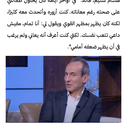
هشام سليم، قائلاً: "في أواخر أيامه كان يحاول طمأنتي
على صحته رغم معاناته. كنت أزوره وأتحدث معه كثيرًا،
لكنه كان يظهر بمظهر القوي ويقول لي: أنا تمام، مفيش
داعي تتعب نفسك. لكني كنت أعرف أنه يعاني ولم يرغب
في أن يظهر ضعفه أمامي".