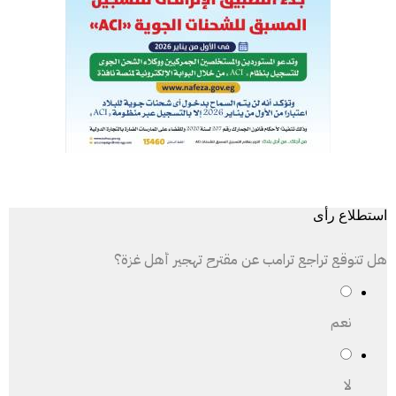
استطلاع رأى
هل تتوقع تراجع ترامب عن مقترح تهجير أهل غزة؟
نعم
لا