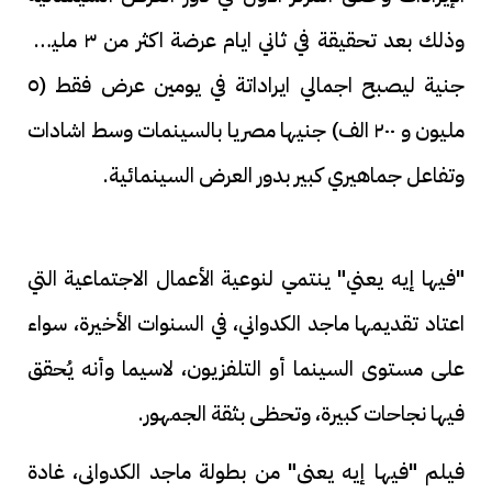
وذلك بعد تحقيقة في ثاني ايام عرضة اكثر من ٣ مليون
جنية ليصبح اجمالي ايراداتة في يومين عرض فقط (٥
مليون و ٢٠٠ الف) جنيها مصريا بالسينمات وسط اشادات
وتفاعل جماهيري كبير بدور العرض السينمائية.
"فيها إيه يعني" ينتمي لنوعية الأعمال الاجتماعية التي
اعتاد تقديمها ماجد الكدواني، في السنوات الأخيرة، سواء
على مستوى السينما أو التلفزيون، لاسيما وأنه يُحقق
فيها نجاحات كبيرة، وتحظى بثقة الجمهور.
فيلم "فيها إيه يعنى" من بطولة ماجد الكدوانى، غادة