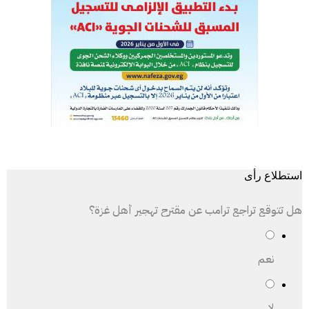
استطلاع رأى
هل تتوقع تراجع ترامب عن مقترح تهجير أهل غزة؟
نعم
لا