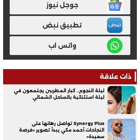
جوجل نيوز
تطبيق نبض
واتس اب
ذات علاقة
ليلة النجوم.. كبار المطربين يجتمعون في
ليلة استثنائية بالساحل الشمالي
Synergy Plus تواصل رهانها على
النجاحات.أحمد مكي يبدأ تصوير «فرصة
سعيدة»