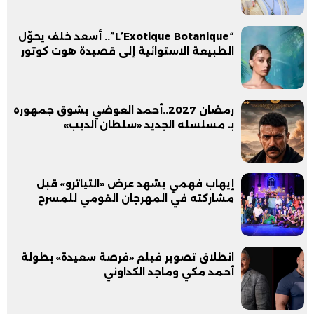
“L’Exotique Botanique”.. أسعد خلف يحوّل
الطبيعة الاستوائية إلى قصيدة هوت كوتور
رمضان 2027..أحمد العوضي يشوق جمهوره
بـ مسلسله الجديد «سلطان الديب»
إيهاب فهمي يشهد عرض «التياترو» قبل
مشاركته في المهرجان القومي للمسرح
انطلاق تصوير فيلم «فرصة سعيدة» بطولة
أحمد مكي وماجد الكداوني