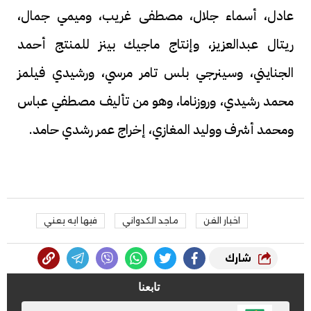
عادل، أسماء جلال، مصطفى غريب، وميمي جمال،
ريتال عبدالعزيز، وإنتاج ماجيك بينز للمنتج أحمد
الجنايني، وسينرجي بلس تامر مرسي، ورشيدي فيلمز
محمد رشيدي، وروزناما، وهو من تأليف مصطفي عباس
ومحمد أشرف ووليد المغازي، إخراج عمر رشدي حامد.
اخبار الفن
ماجد الكدواني
فيها ايه يعني
شارك
تابعنا