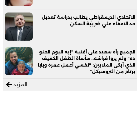
الاتحادي الديمقراطي يطالب بدراسة تعديل
حد الاعفاء علي ضريبة السكن
الجميع رآه سعيد على أغنية "إيه اليوم الحلو
ده" ولم يروا فراشه.. مأساة الطفل الكفيف
الذي أبكى الملايين: "نفسي أعمل عمرة وبابا
يرتاح من التروسيكل"
المزيد