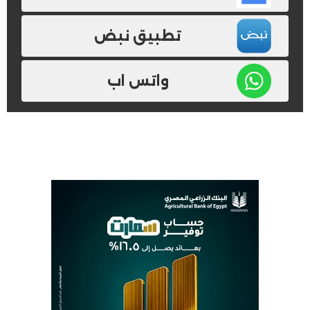
تطبيق نبض
واتس اب