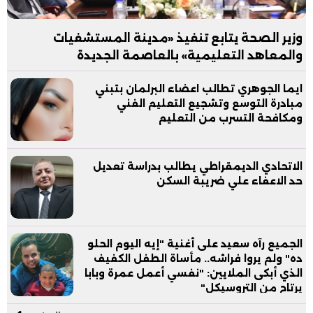
وزير الصحة يتابع تنفيذ «مدينة المستشفيات
والمعاهد التعليمية» بالعاصمة الجديدة
ايما الجوهري تطالب اعضاء البرلمان بتبني
مبادرة التوسع وتشجيع التعليم الفني
ومكافحة التسرب من التعليم
الاتحادي الديمقراطي يطالب بدراسة تعديل
حد الاعفاء علي ضريبة السكن
الجميع رآه سعيد على أغنية "إيه اليوم الحلو
ده" ولم يروا فراشه.. مأساة الطفل الكفيف
الذي أبكى الملايين: "نفسي أعمل عمرة وبابا
يرتاح من التروسيكل"