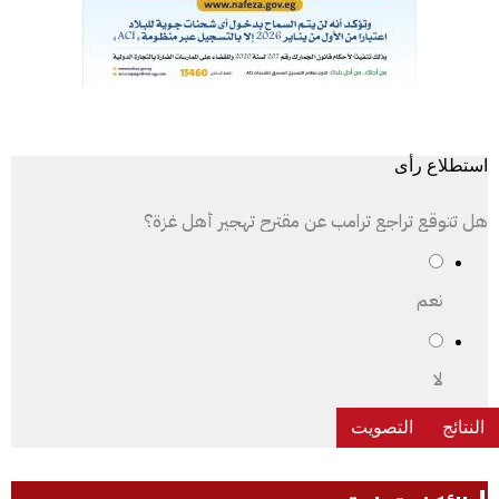
استطلاع رأى
هل تتوقع تراجع ترامب عن مقترح تهجير أهل غزة؟
نعم
لا