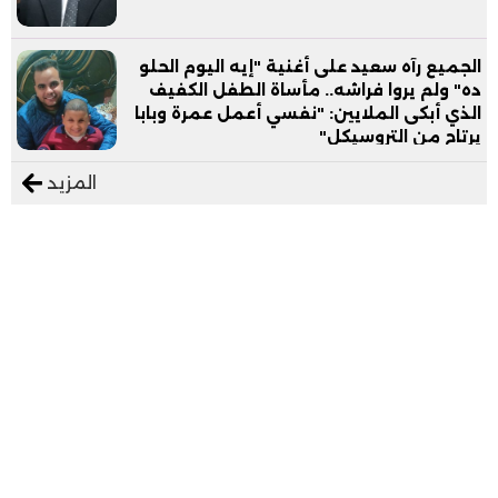
الجميع رآه سعيد على أغنية "إيه اليوم الحلو
ده" ولم يروا فراشه.. مأساة الطفل الكفيف
الذي أبكى الملايين: "نفسي أعمل عمرة وبابا
يرتاح من التروسيكل"
المزيد