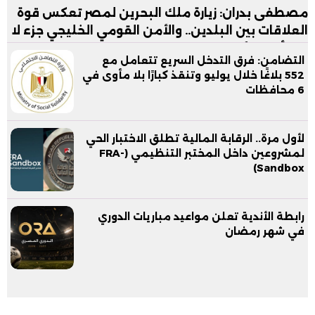
مصطفى بدران: زيارة ملك البحرين لمصر تعكس قوة
العلاقات بين البلدين.. والأمن القومي الخليجي جزء لا
يتجزأ من الأمن القومي المصري
التضامن: فرق التدخل السريع تتعامل مع
552 بلاغًا خلال يوليو وتنقذ كبارًا بلا مأوى في
6 محافظات
لأول مرة.. الرقابة المالية تطلق الاختبار الحي
لمشروعين داخل المختبر التنظيمي (FRA-
Sandbox)
رابطة الأندية تعلن مواعيد مباريات الدوري
في شهر رمضان