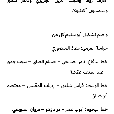
أشرف روقا وسيف الدين الجزيري وناصر منسي
وسامسون أكينيولا.
و ضم تشكيل أبو سليم كل من:
حراسة المرمى: معاذ المنصوري
خط الدفاع: تامر الصالحي – حسام العباني – سيف جدور
– عبد المنعم عكاشة
خط الوسط: فراس شليق – إيهاب المقلس – معتصم
أبو شناق
خط الهجوم: أيوب عمار – مراد زهو – مروان الصويعي