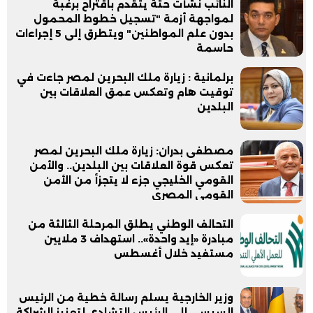
النائب نشأت حتة يتقدم باقتراح برغبة
لمواجهة أزمة "تسجيل خطوط المحمول
بدون علم المواطنين" ويتطرق إلى 5 إجراءات
حاسمة
برلمانية : زيارة ملك البحرين لمصر جاءت في
توقيت هام وتعكس عمق العلاقات بين
البلدين
مصطفى بدران: زيارة ملك البحرين لمصر
تعكس قوة العلاقات بين البلدين.. والأمن
القومي الخليجي جزء لا يتجزأ من الأمن
القومي المصري
التحالف الوطني يطلق المرحلة الثالثة من
مبادرة «إيد واحدة».. استهداف 3 ملايين
مستفيد خلال أغسطس
وزير الخارجية يسلم رسالة خطية من الرئيس
السيسي إلى الرئيس التشادي لتعزيز الشراكة