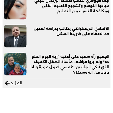
ايما الجوهري تطالب اعضاء البرلمان بتبني
مبادرة التوسع وتشجيع التعليم الفني
ومكافحة التسرب من التعليم
الاتحادي الديمقراطي يطالب بدراسة تعديل
حد الاعفاء علي ضريبة السكن
الجميع رآه سعيد على أغنية "إيه اليوم الحلو
ده" ولم يروا فراشه.. مأساة الطفل الكفيف
الذي أبكى الملايين: "نفسي أعمل عمرة وبابا
يرتاح من التروسيكل"
المزيد