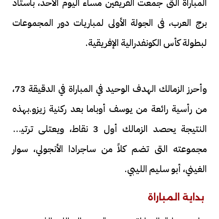
المباراة التى جمعت الفريقين مساء اليوم الأحد، باستاد
برج العرب، فى الجولة الأولى لمباريات دور المجموعات
لبطولة كأس الكونفدرالية الإفريقية.
وأحرز الزمالك الهدف الوحيد في المباراة في الدقيقة 73،
من رأسية رائعة من يوسف أوباما بعد ركنية زيزو.بهذه
النتيجة يحصد الزمالك أول 3 نقاط، ويعتلى ترتيب
مجموعته التى تضم كلاً من ساجرادا الأنجولي، سوار
الغيني، أبو سليم الليبي.
بداية المباراة