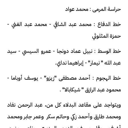
حراسة المرمى : محمد عواد
خط الدفاع : محمد عبد الشافي - محمد عبد الغني -
حمزة المثلوثي
خط الوسط : نبيل عماد دونجا - عمرو السيسي - سيد
عبد الله " نيمار" - إبراهيما نداي.
خط الهجوم : أحمد مصطفى "زيزو" - يوسف أوباما -
محمود عبد الرازق " شيكابالا" .
ويتواجد على مقاعد البدلاء كل من، عبد الرحمن نفاد
ومحمد طارق وأحمد زكي وحاتم سكر وعمر جابر ومحمد