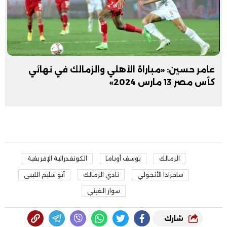
عامر حسين: «مباراة الأهلي والزمالك في نهائي
كأس مصر 13 مارس 2024»
الزمالك
يوسف أوباما
الكونفدرالية الإفريقية
ساجرادا الأنجولي
نادي الزمالك
أبو سليم الليبى
سوار الغيني
شارك