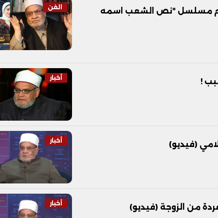
الفن
 اسم مسلسل "نص الشعب اسمه
أخبار
بب !
أخبار
امي (فيديو)
أخبار
ردة من الزوجة (فيديو)