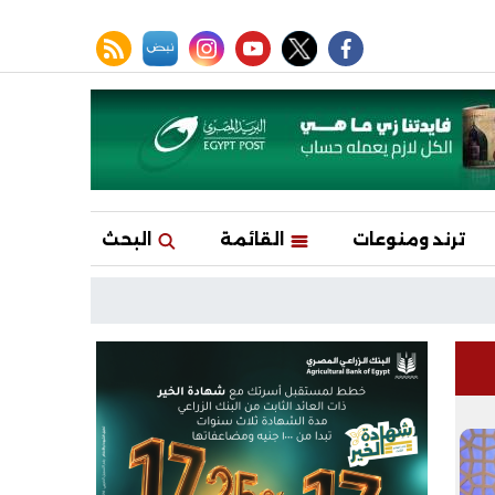
facebook
twitter
youtube
نبض
instagram
rss feed
ترند ومنوعات
القائمة
البحث