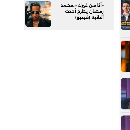
«أنا من غيرك»..محمد
رمضان يطرح أحدث
أغانيه (فيديو)