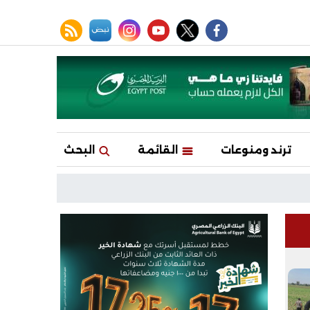
facebook
twitter
youtube
نبض
instagram
rss feed
ترند ومنوعات
القائمة
البحث