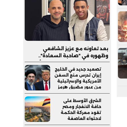
بعد تعاونه مع عزيز الشافعي
وظهوره في "صاحبة السعادة"..
إبراهيم صبري يستعد لإطلاق ألبوم
تصعيد جديد في الخليج
"كلام"
إيران تدرس منع السفن
الأمريكية والإسرائيلية
من عبور مضيق هرمز
وترامب يدعم وزير
دفاعه
الشرق الأوسط على
حافة الانفجار ومصر
تقود معركة الحكمة
لاحتواء العاصفة