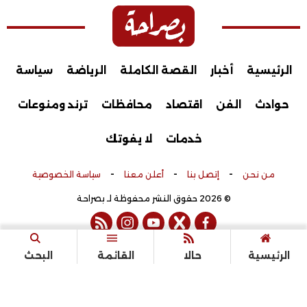
الرئيسية
أخبار
القصة الكاملة
الرياضة
سياسة
حوادث
الفن
اقتصاد
محافظات
ترند ومنوعات
خدمات
لا يفوتك
-
-
-
من نحن
إتصل بنا
أعلن معنا
سياسة الخصوصية
© 2026 حقوق النشر محفوظة لـ بصراحة
rss feed
instagram
youtube
twitter
facebook
تم التطوير بواسطة
الرئيسية
حالا
القائمة
البحث