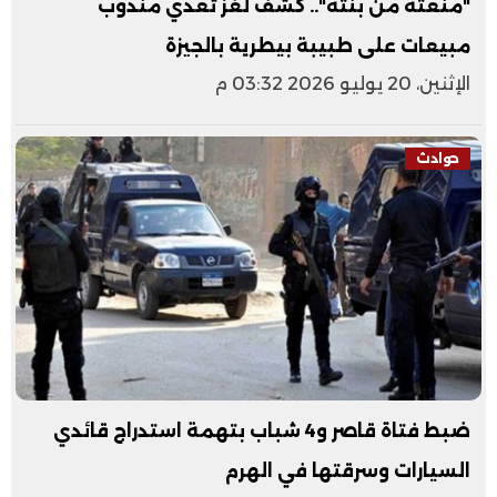
"منعته من بنته".. كشف لغز تعدي مندوب
مبيعات على طبيبة بيطرية بالجيزة
الإثنين، 20 يوليو 2026 03:32 م
حوادث
ضبط فتاة قاصر و4 شباب بتهمة استدراج قائدي
السيارات وسرقتها في الهرم