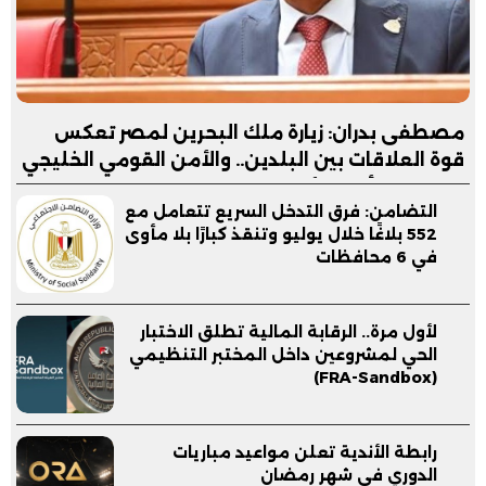
مصطفى بدران: زيارة ملك البحرين لمصر تعكس
قوة العلاقات بين البلدين.. والأمن القومي الخليجي
جزء لا يتجزأ من الأمن القومي المصري
التضامن: فرق التدخل السريع تتعامل مع
552 بلاغًا خلال يوليو وتنقذ كبارًا بلا مأوى
في 6 محافظات
لأول مرة.. الرقابة المالية تطلق الاختبار
الحي لمشروعين داخل المختبر التنظيمي
(FRA-Sandbox)
رابطة الأندية تعلن مواعيد مباريات
الدوري في شهر رمضان