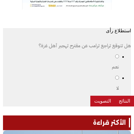
استطلاع رأى
هل تتوقع تراجع ترامب عن مقترح تهجير أهل غزة؟
نعم
لا
الأكثر قراءة