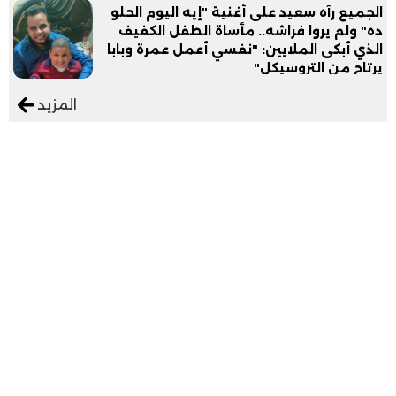
الجميع رآه سعيد على أغنية "إيه اليوم الحلو
ده" ولم يروا فراشه.. مأساة الطفل الكفيف
الذي أبكى الملايين: "نفسي أعمل عمرة وبابا
يرتاح من التروسيكل"
المزيد