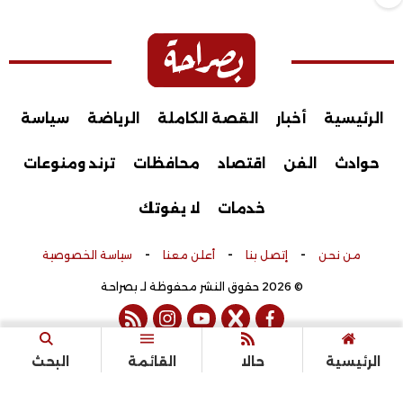
الرئيسية
أخبار
القصة الكاملة
الرياضة
سياسة
حوادث
الفن
اقتصاد
محافظات
ترند ومنوعات
خدمات
لا يفوتك
-
-
-
من نحن
إتصل بنا
أعلن معنا
سياسة الخصوصية
© 2026 حقوق النشر محفوظة لـ بصراحة
rss feed
instagram
youtube
twitter
facebook
تم التطوير بواسطة
الرئيسية
حالا
القائمة
البحث