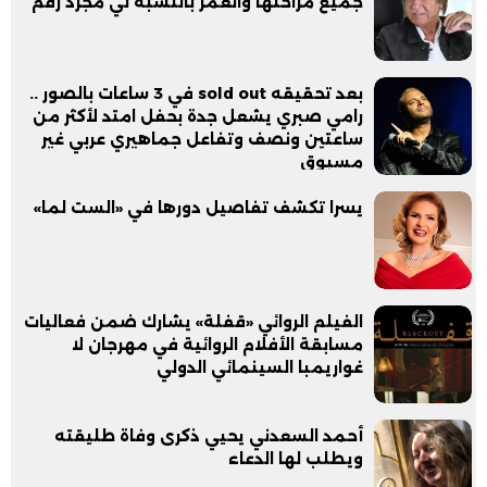
جميع مراحلها والعمر بالنسبة لي مجرد رقم
بعد تحقيقه sold out في 3 ساعات بالصور ..
رامي صبري يشعل جدة بحفل امتد لأكثر من
ساعتين ونصف وتفاعل جماهيري عربي غير
مسبوق
يسرا تكشف تفاصيل دورها في «الست لما»
الفيلم الروائي «قفلة» يشارك ضمن فعاليات
مسابقة الأفلام الروائية في مهرجان لا
غواريمبا السينمائي الدولي
أحمد السعدني يحيي ذكرى وفاة طليقته
ويطلب لها الدعاء