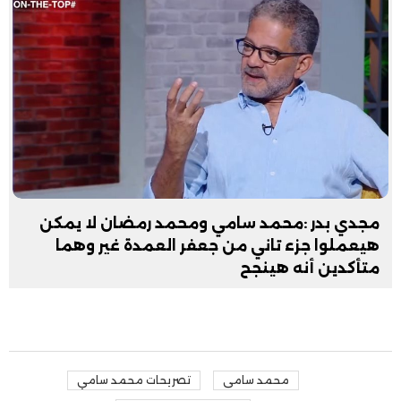
مجدي بدر :محمد سامي ومحمد رمضان لا يمكن
هيعملوا جزء تاني من جعفر العمدة غير وهما
متأكدين أنه هينجح
محمد سامى
تصريحات محمد سامي