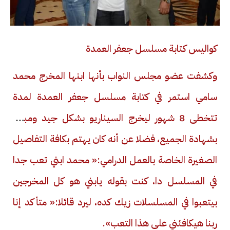
كواليس كتابة مسلسل جعفر العمدة
وكشفت عضو مجلس النواب بأنها ابنها المخرج محمد
سامي استمر في كتابة مسلسل جعفر العمدة لمدة
تتخطى 8 شهور ليخرج السيناريو بشكل جيد ومبتكر
بشهادة الجميع، فضلا عن أنه كان يهتم بكافة التفاصيل
الصغيرة الخاصة بالعمل الدرامي:« محمد ابني تعب جدا
في المسلسل دا، كنت بقوله يابني هو كل المخرجين
بيتعبوا في المسلسلات زيك كده، ليرد قائلا:« متأكد إنا
ربنا هيكافئني على هذا التعب».