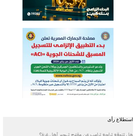
استطلاع رأى
هل تتوقع تراجع ترامب عن مقترح تهجير أهل غزة؟