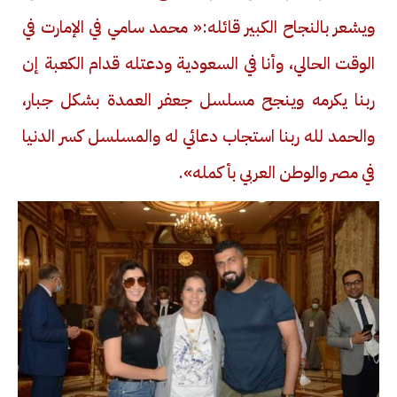
ويشعر بالنجاح الكبير قائله:« محمد سامي في الإمارت في
الوقت الحالي، وأنا في السعودية ودعتله قدام الكعبة إن
ربنا يكرمه وينجح مسلسل جعفر العمدة بشكل جبار،
والحمد لله ربنا استجاب دعائي له والمسلسل كسر الدنيا
في مصر والوطن العربي بأكمله».