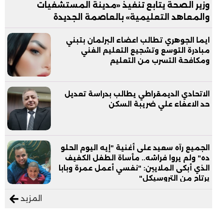
وزير الصحة يتابع تنفيذ «مدينة المستشفيات
والمعاهد التعليمية» بالعاصمة الجديدة
ايما الجوهري تطالب اعضاء البرلمان بتبني
مبادرة التوسع وتشجيع التعليم الفني
ومكافحة التسرب من التعليم
الاتحادي الديمقراطي يطالب بدراسة تعديل
حد الاعفاء علي ضريبة السكن
الجميع رآه سعيد على أغنية "إيه اليوم الحلو
ده" ولم يروا فراشه.. مأساة الطفل الكفيف
الذي أبكى الملايين: "نفسي أعمل عمرة وبابا
يرتاح من التروسيكل"
المزيد