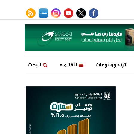
facebook
twitter
youtube
نبض
instagram
rss feed
ترند ومنوعات
القائمة
البحث