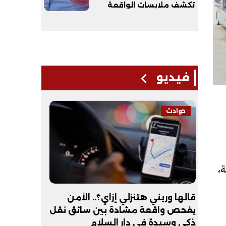
تكشف ملابسات الواقعة
فيديو
فيديو
ة،
زلي إزاي؟.. الأمن
عبد الله الأول علمي علوم: نفس
شادة بين سائق نقل
أكون طبيب عظام| فيديو
ار السلام