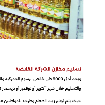
فيديو
تسليم مخازن الشركة القابضة
وبحد أدنى 5000 طن خالص الرسوم الج
والتسليم خلال شهر أكتوبر أو نوفمبر أو ديسمبر 2023.
جثامين الضحايا
افتتاح أكبر صرح ديني في القوصية..
دية في الفيوم
تحفة معمارية بتكلفة تجاوزت 20
حيث يتم توفير زيت الطعام وطرحه للمواطنين على
مليون جنيه