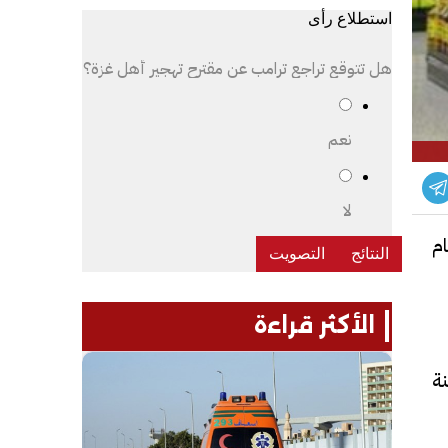
استطلاع رأى
هل تتوقع تراجع ترامب عن مقترح تهجير أهل غزة؟
نعم
لا
ام
الأكثر قراءة
 وأعلنت عنها الهيئة رقم 1 لسنة