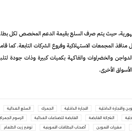
مستوى الجمهورية، حيث يتم صرف السلع بقيمة الدعم المخصص لكل بطا
ل منافذ المجمعات الاستهلاكية وفروع الشركات التابعة. كما قا
والدواجن والخضراوات والفاكهة بكميات كبيرة وذات جودة لتلب
لأسواق الأخرى.
وين والتجارة الداخلية
التجارة الداخلية
الجمرك
السلع الغذائية
خلية
الشركة القابضة
القابضة للصناعات الغذائية
الرسوم الجمركي
مقررات التموين
أصحاب البطاقات التموينية
توفير زيت الطعام