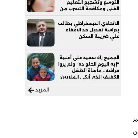
التوسع وتشجيع التعليم
الفني ومكافحة التسرب من
التعليم
الاتحادي الديمقراطي يطالب
بدراسة تعديل حد الاعفاء
علي ضريبة السكن
الجميع رآه سعيد على أغنية
"إيه اليوم الحلو ده" ولم يروا
فراشه.. مأساة الطفل
الكفيف الذي أبكى الملايين:
"نفسي أعمل عمرة وبابا
المزيد
يرتاح من التروسيكل"
هر
ن