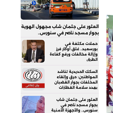
العثور على جثمان شاب مجهول الهوية
بجوار مسجد ناصر في سنورس..
والتحقيقات تكشف ملابسات الواقعة
حملات مكثفة في
بورسعيد.. غلق أوكار فرز
وإزالة مخالفات ورفع كفاءة
الطرق
السكك الحديدية تناشد
المواطنين: حرق وإلقاء
المخلفات بجوار القضبان
يهدد سلامة القطارات
والركاب
العثور على جثمان شاب
بجوار مسجد ناصر في
سنورس.. والأجهزة الأمنية