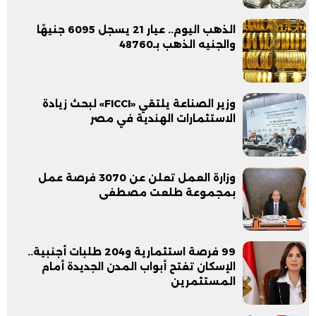
الذهب اليوم.. عيار 21 يسجل 6095 جنيهًا
والجنيه الذهب بـ48760
وزير الصناعة يلتقي «FICCI» لبحث زيادة
الاستثمارات الهندية في مصر
وزارة العمل تعلن عن 3070 فرصة عمل
بمجموعة طلعت مصطفى
99 فرصة استثمارية و204 طلبات أجنبية..
الإسكان تفتح أبواب المدن الجديدة أمام
المستثمرين