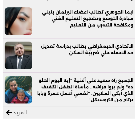
ايما الجوهري تطالب اعضاء البرلمان بتبني
مبادرة التوسع وتشجيع التعليم الفني
ومكافحة التسرب من التعليم
الاتحادي الديمقراطي يطالب بدراسة تعديل
حد الاعفاء علي ضريبة السكن
الجميع رآه سعيد على أغنية "إيه اليوم الحلو
ده" ولم يروا فراشه.. مأساة الطفل الكفيف
الذي أبكى الملايين: "نفسي أعمل عمرة وبابا
يرتاح من التروسيكل"
المزيد