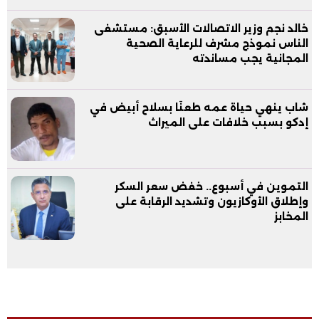
خالد نجم وزير الاتصالات الأسبق: مستشفى
الناس نموذج مشرف للرعاية الصحية
المجانية يجب مساندته
شاب ينهي حياة عمه طعنًا بسلاح أبيض في
إدكو بسبب خلافات على الميراث
التموين في أسبوع.. خفض سعر السكر
وإطلاق الأوكازيون وتشديد الرقابة على
المخابز