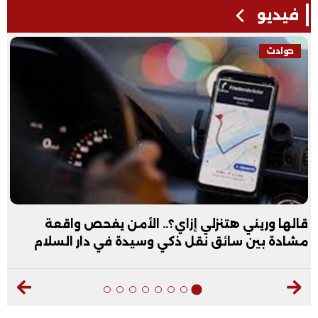
فيديو
حوادث
قالها وريني هتنزلي إزاي؟.. الأمن يفحص واقعة
مشادة بين سائق نقل ذكي وسيدة في دار السلام