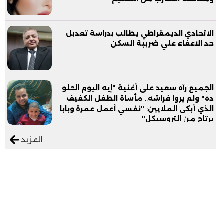
الاتحادي الديمقراطي يطالب بدراسة تعديل
حد الاعفاء علي ضريبة السكن
الجميع رآه سعيد على أغنية "إيه اليوم الحلو
ده" ولم يروا فراشه.. مأساة الطفل الكفيف
الذي أبكى الملايين: "نفسي أعمل عمرة وبابا
يرتاح من التروسيكل"
المزيد