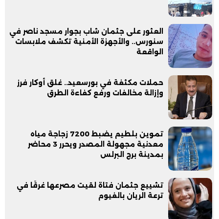
العثور على جثمان شاب بجوار مسجد ناصر في
سنورس.. والأجهزة الأمنية تكشف ملابسات
الواقعة
حملات مكثفة في بورسعيد.. غلق أوكار فرز
وإزالة مخالفات ورفع كفاءة الطرق
تموين بلطيم يضبط 7200 زجاجة مياه
معدنية مجهولة المصدر ويحرر 3 محاضر
بمدينة برج البرلس
تشييع جثمان فتاة لقيت مصرعها غرقًا في
ترعة الريان بالفيوم