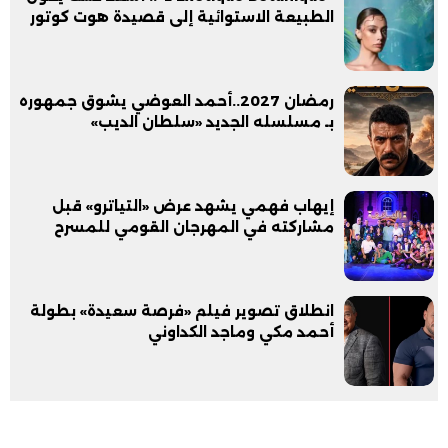
الطبيعة الاستوائية إلى قصيدة هوت كوتور
رمضان 2027..أحمد العوضي يشوق جمهوره
بـ مسلسله الجديد «سلطان الديب»
إيهاب فهمي يشهد عرض «التياترو» قبل
مشاركته في المهرجان القومي للمسرح
انطلاق تصوير فيلم «فرصة سعيدة» بطولة
أحمد مكي وماجد الكداوني