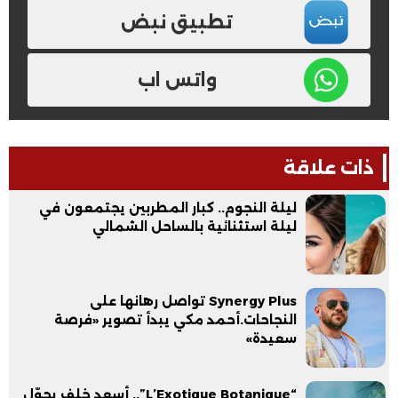
تطبيق نبض
واتس اب
ذات علاقة
ليلة النجوم.. كبار المطربين يجتمعون في
ليلة استثنائية بالساحل الشمالي
Synergy Plus تواصل رهانها على
النجاحات.أحمد مكي يبدأ تصوير «فرصة
سعيدة»
“L’Exotique Botanique”.. أسعد خلف يحوّل