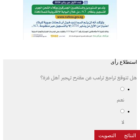
استطلاع رأى
هل تتوقع تراجع ترامب عن مقترح تهجير أهل غزة؟
نعم
لا