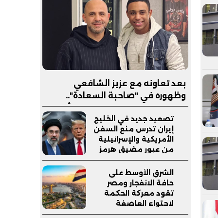
بعد تعاونه مع عزيز الشافعي
وظهوره في "صاحبة السعادة"..
إبراهيم صبري يستعد لإطلاق ألبوم
تصعيد جديد في الخليج
"كلام"
إيران تدرس منع السفن
الأمريكية والإسرائيلية
من عبور مضيق هرمز
وترامب يدعم وزير
دفاعه
الشرق الأوسط على
حافة الانفجار ومصر
تقود معركة الحكمة
لاحتواء العاصفة