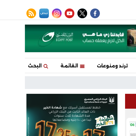
facebook
twitter
youtube
نبض
instagram
rss feed
ترند ومنوعات
القائمة
البحث