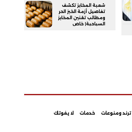
شعبة المخابز تكشف
تفاصيل أزمة الخبز الحر
ومطالب تقنين المخابز
السياحية| خاص
ترند ومنوعات
خدمات
لا يفوتك