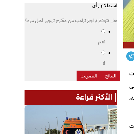
استطلاع رأى
هل تتوقع تراجع ترامب عن مقترح تهجير أهل غزة؟
نعم
لا
ت
ى
الأكثر قراءة
،
فت