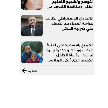
التوسع وتشجيع التعليم
الفني ومكافحة التسرب من
التعليم
الاتحادي الديمقراطي يطالب
بدراسة تعديل حد الاعفاء
علي ضريبة السكن
الجميع رآه سعيد على أغنية
"إيه اليوم الحلو ده" ولم يروا
فراشه.. مأساة الطفل
الكفيف الذي أبكى الملايين:
"نفسي أعمل عمرة وبابا
المزيد
يرتاح من التروسيكل"