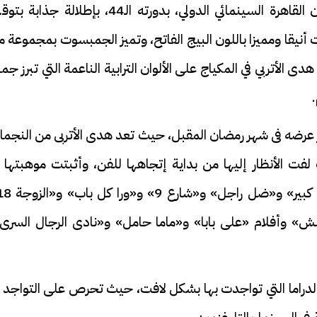
فيه هدى الأنظار بتألقها في حفل افتتاح مهرجان القاهرة السينمائي الدولي، بدورته الـ44، بإطلالة جذا
نيقا ومميزا باللون البيج الفاتح، وتميز الجمبسوت بمجموعة 
ى الأتربي في المكياج على الألوان الترابية الناعمة التي تبرز جم
ر عرضه فى شهر رمضان المقبل، حيث تعد هدى الأتربى من النجم
ت الأنظار إليها من بداية إتجاهها للفن، وأثبتت موهبتها ف
» وأفلام «على بابا» و«ماما حامل» و«نادى الرجال السرى»
ى الدراما التي تواجدت بها بشكل لافت، حيث تحرص على التواجد 