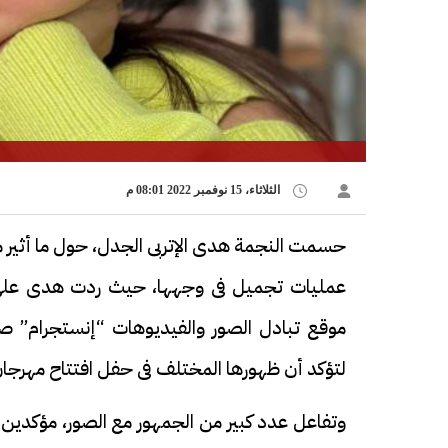
الثلاثاء، 15 نوفمبر 2022 08:01 م
حسمت النجمة هدى الإتربى الجدل، حول ما أثير م
عمليات تجميل فى وجهها، حيث ردت هدى على ا
موقع تبادل الصور والفيديوهات “إنستجرام” صو
لتؤكد أن ظهورها المختلف فى حفل افتتاح مهرجان ا
وتفاعل عدد كبير من الجمهور مع الصور، مؤكدين 