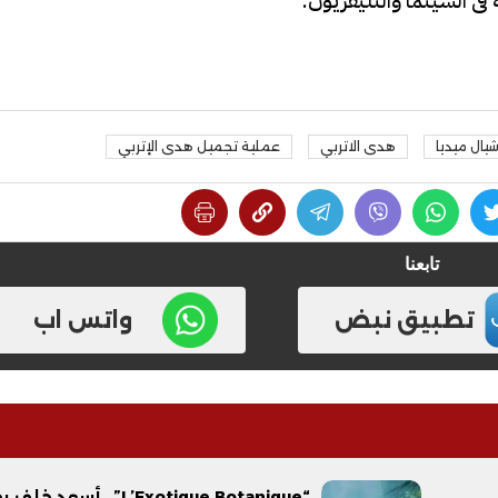
فى السينما والتليفزيون.
يال ميديا
هدى الاتربي
عملية تجميل هدى الإتربي
فيديو
تابعنا
تطبيق نبض
واتس اب
ح ديني في القوصية..
ابني بطل وفخورة بيه.. أول ظهور 
تحفة معمارية بتكلفة تجاوزت 20
عماد سائق التريلا مع والدته بعد
تصدره التريند| فيديو
“L’Exotique Botanique”.. أسعد خ