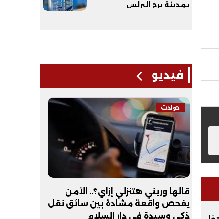
بمدينة برج البرلس
فيديو
حوادث
فيديو
لـ
قالها وريني هتنزلي إزاي؟.. الأمن
عبد الله 
يفحص واقعة مشادة بين سائق نقل
أكون طبيب
ذكي وسيدة في دار السلام
لف يحوّل