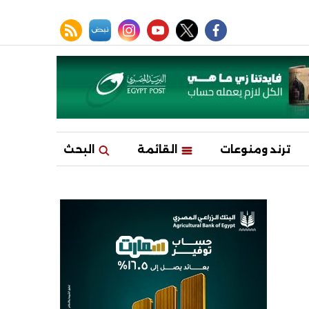
facebook
twitter
youtube
نبض
instagram
rss feed
ترند ومنوعات
القائمة
البحث