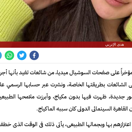
هدى الإتربي
ؤخراً على صفحات السوشيال ميديا، من شائعات تفيد بأنها أجر
لشائعات بطريقتها الخاصة، ونشرت عبر حسابها الرسمي عل
ر جديدة، ظهرت فيها بدون مكياج، وأبرزت ملامحها الطبيعية
لقاهرة السينمائى الدولى كان سببه الماكياج.
اعتزازهم بها وبجمالها الطبيعى، يأتى ذلك فى الوقت الذى خط