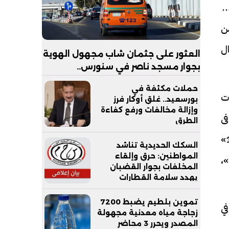
بة بتوقيع
من
ال
العثور على جثمان شاب مجهول الهوية
بجوار مسجد ناصر في سنورس..
والتحقيقات تكشف ملابسات الواقعة
حملات مكثفة في
ات
بورسعيد.. غلق أوكار فرز
وإزالة مخالفات ورفع كفاءة
ى
الطرق
العديد من الأدوار منها مسلسلات «اللى مالوش كبير» و«ضل راجل» و«شارع 9» و«ورا كل باب» و«الزوجة 18»
السكك الحديدية تناشد
المواطنين: حرق وإلقاء
،
المخلفات بجوار القضبان
يهدد سلامة القطارات
والركاب
تموين بلطيم يضبط 7200
في
زجاجة مياه معدنية مجهولة
المصدر ويحرر 3 محاضر