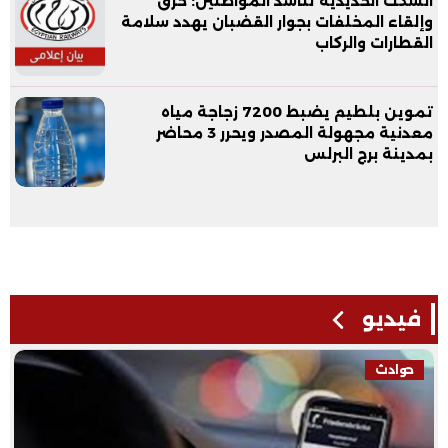
السكك الحديدية تناشد المواطنين: حرق
وإلقاء المخلفات بجوار القضبان يهدد سلامة
القطارات والركاب
تموين بلطيم يضبط 7200 زجاجة مياه
معدنية مجهولة المصدر ويحرر 3 محاضر
بمدينة برج البرلس
فيديو
حوادث