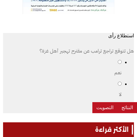
استطلاع رأى
هل تتوقع تراجع ترامب عن مقترح تهجير أهل غزة؟
نعم
لا
الأكثر قراءة