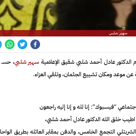
سهير شلبي
م الدكتور عادل أحمد شلبي شقيق الإعلامية
سهير شلبي
، حسبم
 عن موعد ومكان تشييع الجثمان، وتلقي العزاء.
تماعي “فيسبوك”: إنا لله و إنا إليه راجعون
اطيب خلق الله الدكتور عادل أحمد شلبي،
ربتلي التجمع الخامس، والدفن بمقابر العائله بطريق الواحا