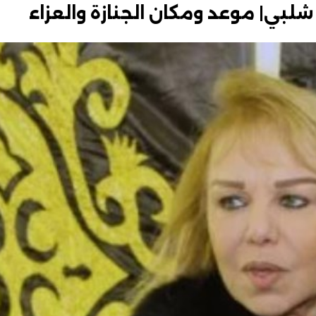
لبي| موعد ومكان الجنازة والعزاء