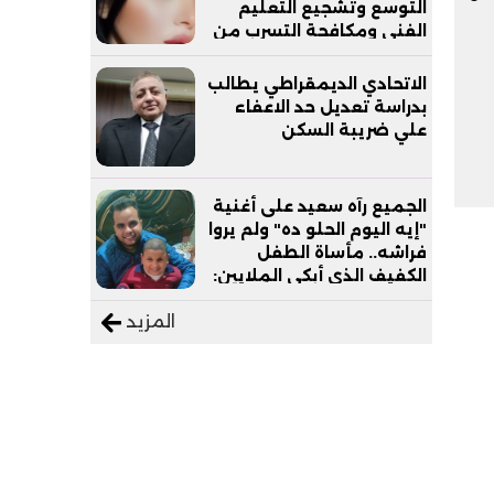
التوسع وتشجيع التعليم
الفني ومكافحة التسرب من
التعليم
الاتحادي الديمقراطي يطالب
بدراسة تعديل حد الاعفاء
علي ضريبة السكن
الجميع رآه سعيد على أغنية
"إيه اليوم الحلو ده" ولم يروا
فراشه.. مأساة الطفل
الكفيف الذي أبكى الملايين:
"نفسي أعمل عمرة وبابا
المزيد
يرتاح من التروسيكل"