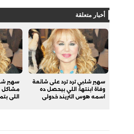
أخبار متعلقة
فيديو
فيديو
سهير شلبي ترد ترد على شائعة
سهير شلب
وفاة ابنتها: اللي بيحصل ده
مشاكل ب
اسمه هوس التريند خدولي
اللي بت
حقي
الوداع الأخير.. دفن جثامين الضحايا
افتتاح أكبر صر
الأربعة بقرية السعدية في الفيوم
مليون جنيه