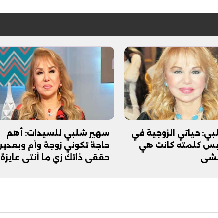
فيديو
ي: حياتي الزوجية في
سهير شلبي للسيدات: أهم
س كلمته كانت هي
حاجة تكوني زوجة وأم وبعدين
مشي
حققي ذاتك زي ما أنتي عايزة
ح ديني في القوصية..
ابني بطل وفخورة بيه.. أول ظهور 
تحفة معمارية بتكلفة تجاوزت 20
عماد سائق التريلا مع والدته بعد
تصدره التريند| فيديو