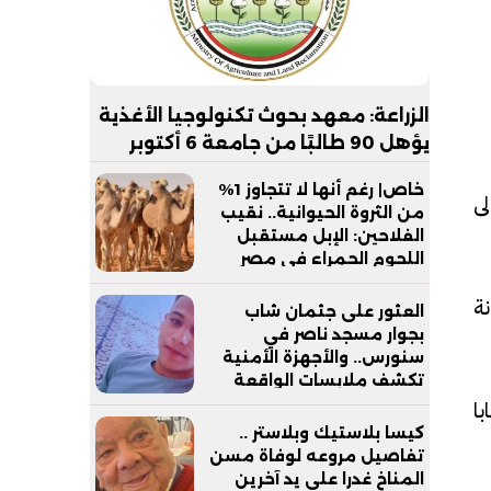
الزراعة: معهد بحوث تكنولوجيا الأغذية
يؤهل 90 طالبًا من جامعة 6 أكتوبر
التكنولوجية لسوق العمل
خاص| رغم أنها لا تتجاوز 1%
ى
من الثروة الحيوانية.. نقيب
الفلاحين: الإبل مستقبل
اللحوم الحمراء في مصر
نة
العثور على جثمان شاب
بجوار مسجد ناصر في
سنورس.. والأجهزة الأمنية
تكشف ملابسات الواقعة
ا
كيسا بلاستيك وبلاستر ..
تفاصيل مروعه لوفاة مسن
المناخ غدرا علي يد آخرين