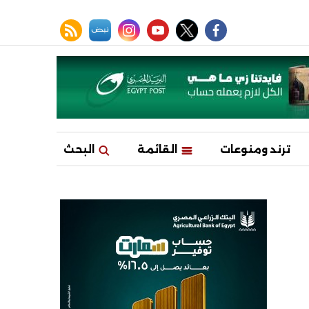
facebook
twitter
youtube
نبض
instagram
rss feed
ترند ومنوعات
القائمة
البحث