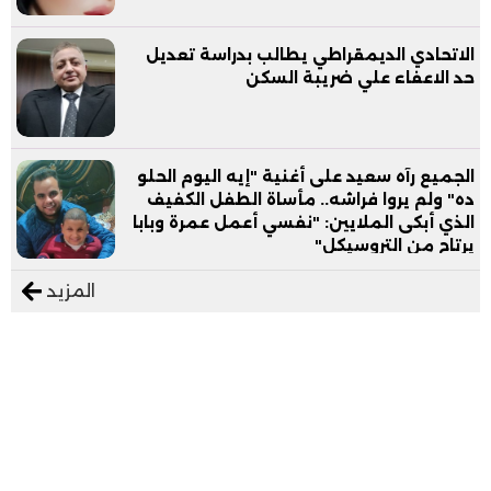
الاتحادي الديمقراطي يطالب بدراسة تعديل
حد الاعفاء علي ضريبة السكن
الجميع رآه سعيد على أغنية "إيه اليوم الحلو
ده" ولم يروا فراشه.. مأساة الطفل الكفيف
الذي أبكى الملايين: "نفسي أعمل عمرة وبابا
يرتاح من التروسيكل"
المزيد