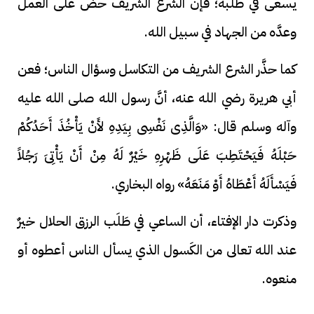
يسعى في طلبه؛ فإن الشرع الشريف حضَّ على العمل
وعدَّه من الجهاد في سبيل الله.
كما حذَّر الشرع الشريف من التكاسل وسؤال الناس؛ فعن
أبي هريرة رضي الله عنه، أنَّ رسول الله صلى الله عليه
وآله وسلم قال: «وَالَّذِى نَفْسِى بِيَدِهِ لأَنْ يَأْخُذَ أَحَدُكُمْ
حَبْلَهُ فَيَحْتَطِبَ عَلَى ظَهْرِهِ خَيْرٌ لَهُ مِنْ أَنْ يَأْتِىَ رَجُلاً
فَيَسْأَلَهُ أَعْطَاهُ أَوْ مَنَعَهُ» رواه البخاري.
وذكرت دار الإفتاء، أن الساعي في طَلَب الرزق الحلال خيرٌ
عند الله تعالى من الكَسول الذي يسأل الناس أعطوه أو
منعوه.