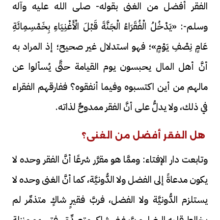
الفقر أفضل من الغنى بقوله- صلى الله عليه وآله
وسلم-: «يَدْخُلُ الْفُقَرَاءُ الْجَنَّةَ قَبْلَ الْأَغْنِيَاءِ بِخَمْسِمِائَةِ
عَامٍ نِصْفِ يَوْمٍ»؛ فهو استدلال غير صحيح؛ إذ المراد به
أنَّ أهل المال يحبسون يوم القيامة حتَّى يُسألوا عن
مالهم من أين اكتسبوه وفيما أنفقوه؟ ففارقهم الفقراء
في ذلك، ولا يدلُّ على أنَّ الفقر ممدوحٌ لذاته.
هل الفقر أفضل من الغنى؟
وتابعت دار الإفتاء: وممَّا هو مقرَّر شرعًا أنَّ الفقر وحده لا
يكون مدعاةً إلى الفضل ولا الدُّونيَّة، كما أنَّ الغنى وحده لا
يستلزم الدُّونيَّة ولا الفضل، فربَّ فقيرٍ شاكٍ متذمِّر لم
يخالط قلبه الرضا، وربَّ غني شاكرٍ متصدِّق، فتسمو منزلة