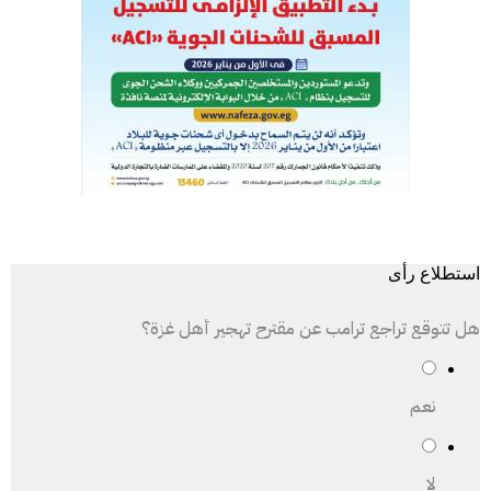
استطلاع رأى
هل تتوقع تراجع ترامب عن مقترح تهجير أهل غزة؟
نعم
لا