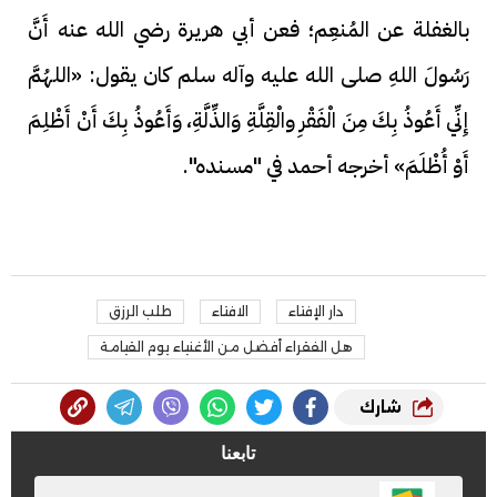
بالغفلة عن المُنعِم؛ فعن أبي هريرة رضي الله عنه أَنَّ
رَسُولَ اللهِ صلى الله عليه وآله سلم كان يقول: «اللهُمَّ
إِنِّي أَعُوذُ بِكَ مِنَ الْفَقْرِ والْقِلَّةِ وَالذِّلَّةِ، وَأَعُوذُ بِكَ أَنْ أَظْلِمَ
أَوْ أُظْلَمَ» أخرجه أحمد في "مسنده".
دار الإفتاء
الافتاء
طلب الرزق
هل الفقراء أفضل من الأغنياء يوم القيامة
شارك
تابعنا