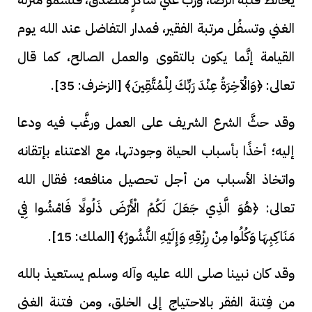
الغني وتسفُل مرتبة الفقير، فمدار التفاضل عند الله يوم
القيامة إنَّما يكون بالتقوى والعمل الصالح، كما قال
تعالى: ﴿وَالْآخِرَةُ عِنْدَ رَبِّكَ لِلْمُتَّقِينَ﴾ [الزخرف: 35].
وقد حثَّ الشرع الشريف على العمل ورغَّب فيه ودعا
إليه؛ أخذًا بأسباب الحياة وجودتها، مع الاعتناء بإتقانه
واتخاذ الأسباب من أجل تحصيل منافعه؛ فقال الله
تعالى: ﴿هُوَ الَّذِي جَعَلَ لَكُمُ الْأَرْضَ ذَلُولًا فَامْشُوا فِي
مَنَاكِبِهَا وَكُلُوا مِنْ رِزْقِهِ وَإِلَيْهِ النُّشُورُ﴾ [الملك: 15].
وقد كان نبينا صلى الله عليه وآله وسلم يستعيذ بالله
من فِتنة الفقر بالاحتياج إلى الخلق، ومن فتنة الغنى